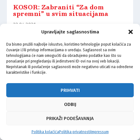
KOSOR: Zabraniti “Za dom
spremni” u svim situacijama
22.04.2021.
Upravljajte saglasnostima
Da bismo pružili najbolje iskustvo, koristimo tehnologije poput kolačića za
čuvanje i/ili pristup informacijama o uređaju. Saglasnost sa ovim
tehnologijama će nam omogućiti da obrađujemo podatke kao što su
ponašanje pri pregledanju ili jedinstveni ID-ovi na ovoj veb lokaciji.
© Vijeće bošnjačke nacionalne manjine Grada Zagreba 2026
Nepristanak ili povlačenje saglasnosti može negativno uticati na određene
karakteristike i funkcije.
Impressum
Kontakt
Politika privatnosti
Uvjeti korištenja
PRIHVATI
ODBIJ
PRIKAŽI PODEŠAVANJA
Politika kolačića
Politika privatnosti
Impressum