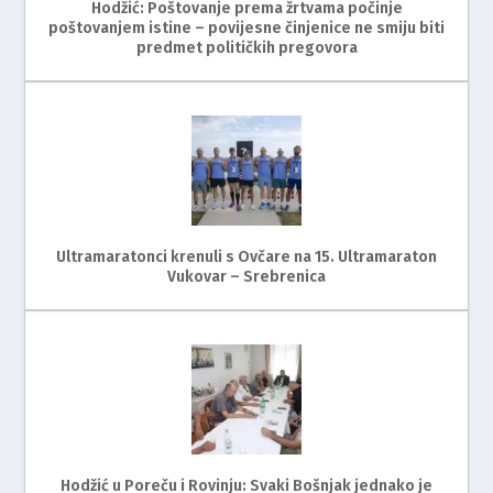
Hodžić: Poštovanje prema žrtvama počinje
poštovanjem istine – povijesne činjenice ne smiju biti
predmet političkih pregovora
Ultramaratonci krenuli s Ovčare na 15. Ultramaraton
Vukovar – Srebrenica
Hodžić u Poreču i Rovinju: Svaki Bošnjak jednako je