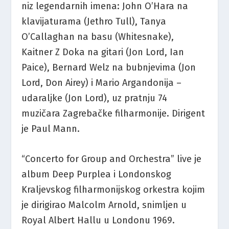
niz legendarnih imena: John O’Hara na
klavijaturama (Jethro Tull), Tanya
O’Callaghan na basu (Whitesnake),
Kaitner Z Doka na gitari (Jon Lord, Ian
Paice), Bernard Welz na bubnjevima (Jon
Lord, Don Airey) i Mario Argandonija –
udaraljke (Jon Lord), uz pratnju 74
muzičara Zagrebačke filharmonije. Dirigent
je Paul Mann.
“Concerto for Group and Orchestra” live je
album Deep Purplea i Londonskog
Kraljevskog filharmonijskog orkestra kojim
je dirigirao Malcolm Arnold, snimljen u
Royal Albert Hallu u Londonu 1969.