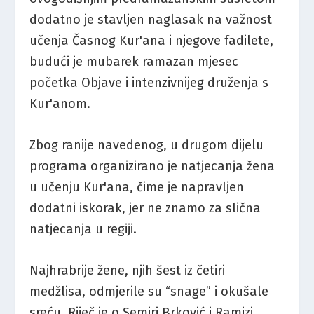
dodatno je stavljen naglasak na važnost
učenja Časnog Kur'ana i njegove fadilete,
budući je mubarek ramazan mjesec
početka Objave i intenzivnijeg druženja s
Kur'anom.
Zbog ranije navedenog, u drugom dijelu
programa organizirano je natjecanja žena
u učenju Kur'ana, čime je napravljen
dodatni iskorak, jer ne znamo za slična
natjecanja u regiji.
Najhrabrije žene, njih šest iz četiri
medžlisa, odmjerile su “snage” i okušale
sreću. Riječ je o Semiri Brković i Ramizi