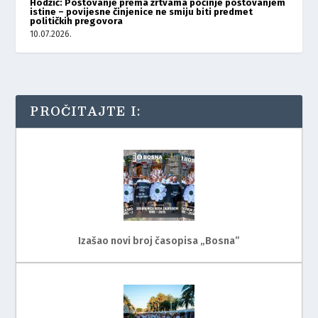
Hodžić: Poštovanje prema žrtvama počinje poštovanjem
istine – povijesne činjenice ne smiju biti predmet
političkih pregovora
10.07.2026.
PROČITAJTE I:
Izašao novi broj časopisa „Bosna”