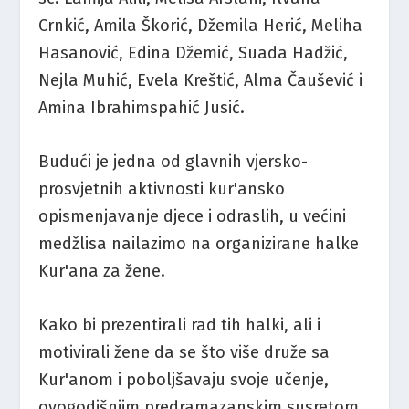
Crnkić, Amila Škorić, Džemila Herić, Meliha
Hasanović, Edina Džemić, Suada Hadžić,
Nejla Muhić, Evela Kreštić, Alma Čaušević i
Amina Ibrahimspahić Jusić.
Budući je jedna od glavnih vjersko-
prosvjetnih aktivnosti kur'ansko
opismenjavanje djece i odraslih, u većini
medžlisa nailazimo na organizirane halke
Kur'ana za žene.
Kako bi prezentirali rad tih halki, ali i
motivirali žene da se što više druže sa
Kur'anom i poboljšavaju svoje učenje,
ovogodišnjim predramazanskim susretom