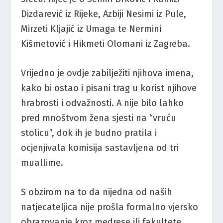
Dizdarević iz Rijeke, Azbiji Nesimi iz Pule,
Mirzeti Kljajić iz Umaga te Nermini
Kišmetović i Hikmeti Olomani iz Zagreba.
Vrijedno je ovdje zabilježiti njihova imena,
kako bi ostao i pisani trag u korist njihove
hrabrosti i odvažnosti. A nije bilo lahko
pred mnoštvom žena sjesti na “vruću
stolicu”, dok ih je budno pratila i
ocjenjivala komisija sastavljena od tri
muallime.
S obzirom na to da nijedna od naših
natjecateljica nije prošla formalno vjersko
obrazovanje kroz medrese ili fakultete,