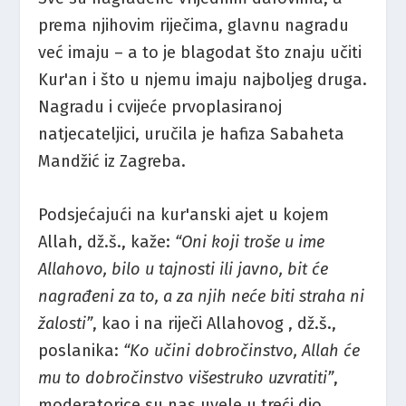
prema njihovim riječima, glavnu nagradu
već imaju – a to je blagodat što znaju učiti
Kur'an i što u njemu imaju najboljeg druga.
Nagradu i cvijeće prvoplasiranoj
natjecateljici, uručila je hafiza Sabaheta
Mandžić iz Zagreba.
Podsjećajući na kur'anski ajet u kojem
Allah, dž.š., kaže:
“Oni koji troše u ime
Allahovo, bilo u tajnosti ili javno, bit će
nagrađeni za to, a za njih neće biti straha ni
žalosti”
, kao i na riječi Allahovog , dž.š.,
poslanika:
“Ko učini dobročinstvo, Allah će
mu to dobročinstvo višestruko uzvratiti”
,
moderatorice su nas uvele u treći dio