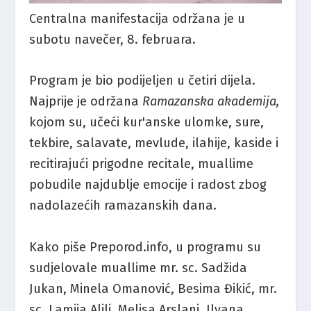
Centralna manifestacija održana je u
subotu navečer, 8. februara.
Program je bio podijeljen u četiri dijela.
Najprije je održana
Ramazanska akademija,
kojom su, učeći kur'anske ulomke, sure,
tekbire, salavate, mevlude, ilahije, kaside i
recitirajući prigodne recitale, muallime
pobudile najdublje emocije i radost zbog
nadolazećih ramazanskih dana.
Kako piše Preporod.info, u programu su
sudjelovale muallime mr. sc. Sadžida
Jukan, Minela Omanović, Besima Đikić, mr.
sc. Lamija Alili, Melisa Arslani, Ilvana