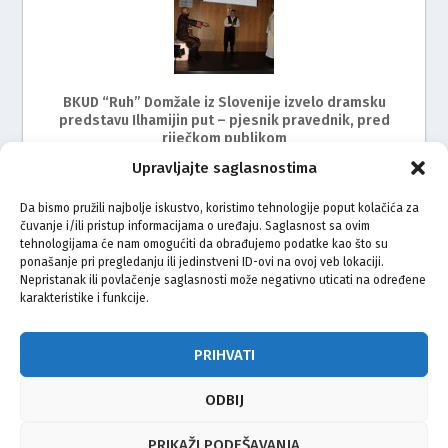
BKUD “Ruh” Domžale iz Slovenije izvelo dramsku
predstavu Ilhamijin put – pjesnik pravednik, pred
riječkom publikom
Upravljajte saglasnostima
Da bismo pružili najbolje iskustvo, koristimo tehnologije poput kolačića za
čuvanje i/ili pristup informacijama o uređaju. Saglasnost sa ovim
tehnologijama će nam omogućiti da obrađujemo podatke kao što su
ponašanje pri pregledanju ili jedinstveni ID-ovi na ovoj veb lokaciji.
Nepristanak ili povlačenje saglasnosti može negativno uticati na određene
karakteristike i funkcije.
BKUD Sevdah Zagreb uspješno organizirao II. smotru
folklora i kulturnog stvaralaštva
PRIHVATI
ODBIJ
© Vijeće bošnjačke nacionalne manjine Grada Zagreba 2026
PRIKAŽI PODEŠAVANJA