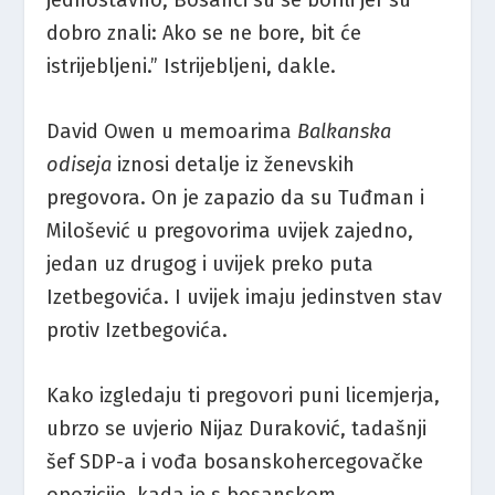
dobro znali: Ako se ne bore, bit će
istrijebljeni.” Istrijebljeni, dakle.
David Owen u memoarima
Balkanska
odiseja
iznosi detalje iz ženevskih
pregovora. On je zapazio da su Tuđman i
Milošević u pregovorima uvijek zajedno,
jedan uz drugog i uvijek preko puta
Izetbegovića. I uvijek imaju jedinstven stav
protiv Izetbegovića.
Kako izgledaju ti pregovori puni licemjerja,
ubrzo se uvjerio Nijaz Duraković, tadašnji
šef SDP-a i vođa bosanskohercegovačke
opozicije, kada je s bosanskom