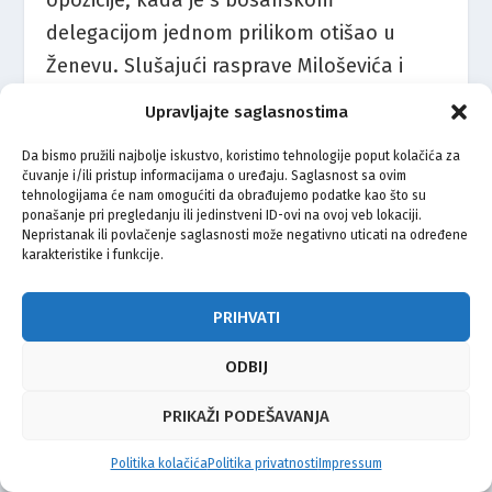
delegacijom jednom prilikom otišao u
Ženevu. Slušajući rasprave Miloševića i
Tuđmana, zagalamio je: “Vi ovdje
Upravljajte saglasnostima
pregovarate o ljudskim glavama kao da su
Da bismo pružili najbolje iskustvo, koristimo tehnologije poput kolačića za
glavice kupusa.” Odmah je izbačen s
čuvanje i/ili pristup informacijama o uređaju. Saglasnost sa ovim
konferencije, a sjećam se kad je, nakon
tehnologijama će nam omogućiti da obrađujemo podatke kao što su
ponašanje pri pregledanju ili jedinstveni ID-ovi na ovoj veb lokaciji.
tog događaja, preda mnom rekao: “Ne
Nepristanak ili povlačenje saglasnosti može negativno uticati na određene
karakteristike i funkcije.
znam odakle više Aliji snaga i strpljenje da
razgovara s onim lopužama.” Koliko znam,
PRIHVATI
Nijaz nikada više nije želio otići na
pregovore.
ODBIJ
PRIKAŽI PODEŠAVANJA
Premda ga nije volio, Owen se potiho čudio
šta sve od ove dvojice podnosi stoički
Politika kolačića
Politika privatnosti
Impressum