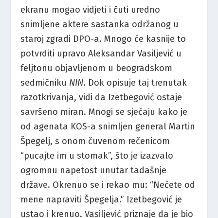
ekranu mogao vidjeti i čuti uredno
snimljene aktere sastanka održanog u
staroj zgradi DPO-a. Mnogo će kasnije to
potvrditi upravo Aleksandar Vasiljević u
feljtonu objavljenom u beogradskom
sedmičniku
NIN
. Dok opisuje taj trenutak
razotkrivanja, vidi da Izetbegović ostaje
savršeno miran. Mnogi se sjećaju kako je
od agenata KOS-a snimljen general Martin
Špegelj, s onom čuvenom rečenicom
“pucajte im u stomak”, što je izazvalo
ogromnu napetost unutar tadašnje
države. Okrenuo se i rekao mu: “Nećete od
mene napraviti Špegelja.” Izetbegović je
ustao i krenuo. Vasiljević priznaje da je bio