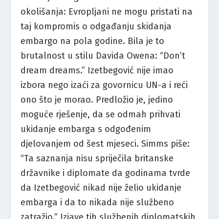
okolišanja: Evropljani ne mogu pristati na
taj kompromis o odgađanju skidanja
embargo na pola godine. Bila je to
brutalnost u stilu Davida Owena: “Don’t
dream dreams.” Izetbegović nije imao
izbora nego izaći za govornicu UN-a i reći
ono što je morao. Predložio je, jedino
moguće rješenje, da se odmah prihvati
ukidanje embarga s odgođenim
djelovanjem od šest mjeseci. Simms piše:
“Ta saznanja nisu spriječila britanske
državnike i diplomate da godinama tvrde
da Izetbegović nikad nije želio ukidanje
embarga i da to nikada nije službeno
zatražio.” Izjave tih službenih diplomatskih