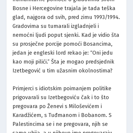
Bosne i Hercegovine trajala je tada teška
glad, najgora od svih, pred zimu 1993/1994.
Gradovima su tumarali izgladnjeli i
nemoćni ljudi poput sjenki. Kad je vidio šta
su prosječne porcije pomoći Bosancima,
jedan je engleski lord rekao je: “Oni jedu
kao moji pilići.” Šta je mogao predsjednik
Izetbegović u tim užasnim okolnostima?
Primjerci s idiotskim poimanjem politike
prigovarali su Izetbegoviću čak i to što
pregovara po Ženevi s Miloševićem i
Karadžićem, s Tuđmanom i Bobanom. S
Palestincima se i ne pregovara, njih se
samo ubija, a u njihovo ime pregovaraju