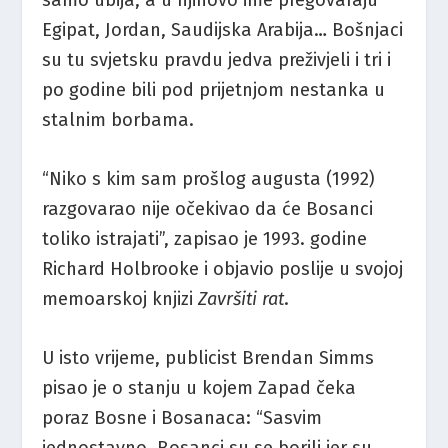
Egipat, Jordan, Saudijska Arabija… Bošnjaci
su tu svjetsku pravdu jedva preživjeli i tri i
po godine bili pod prijetnjom nestanka u
stalnim borbama.
“Niko s kim sam prošlog augusta (1992)
razgovarao nije očekivao da će Bosanci
toliko istrajati”, zapisao je 1993. godine
Richard Holbrooke i objavio poslije u svojoj
memoarskoj knjizi
Završiti rat
.
U isto vrijeme, publicist Brendan Simms
pisao je o stanju u kojem Zapad čeka
poraz Bosne i Bosanaca: “Sasvim
jednostavno, Bosanci su se borili jer su