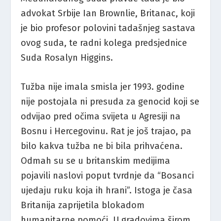
advokat Srbije Ian Brownlie, Britanac, koji
je bio profesor polovini tadašnjeg sastava
ovog suda, te radni kolega predsjednice
Suda Rosalyn Higgins.
Tužba nije imala smisla jer 1993. godine
nije postojala ni presuda za genocid koji se
odvijao pred očima svijeta u Agresiji na
Bosnu i Hercegovinu. Rat je još trajao, pa
bilo kakva tužba ne bi bila prihvaćena.
Odmah su se u britanskim medijima
pojavili naslovi poput tvrdnje da “Bosanci
ujedaju ruku koja ih hrani”. Istoga je časa
Britanija zaprijetila blokadom
humanitarne pomoći. U gradovima širom