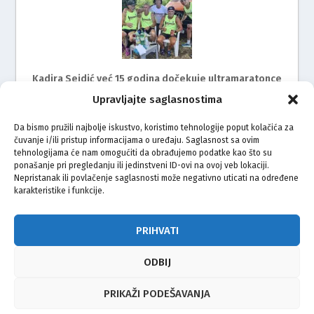
Kadira Sejdić već 15 godina dočekuje ultramaratonce
Upravljajte saglasnostima
Da bismo pružili najbolje iskustvo, koristimo tehnologije poput kolačića za
čuvanje i/ili pristup informacijama o uređaju. Saglasnost sa ovim
tehnologijama će nam omogućiti da obrađujemo podatke kao što su
ponašanje pri pregledanju ili jedinstveni ID-ovi na ovoj veb lokaciji.
Nepristanak ili povlačenje saglasnosti može negativno uticati na određene
karakteristike i funkcije.
Mimohod za žrtve genocida u Srebrenici i ove godine
na ulicama Rijeke
PRIHVATI
ODBIJ
© Vijeće bošnjačke nacionalne manjine Grada Zagreba 2026
PRIKAŽI PODEŠAVANJA
Impressum
Kontakt
Politika privatnosti
Uvjeti korištenja