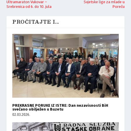
Ultramaraton Vukovar –
Svjetske lige za mlade u
Srebrenica od 6. do 10. jula
Poreču
PROČITAJTE I...
PREKRASNE PORUKE IZ ISTRE: Dan nezavisnosti BiH
svečano obilježen u Buzetu
02.03.2026.