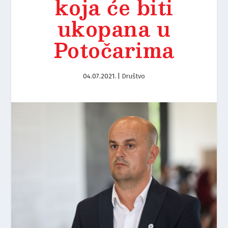
koja će biti
ukopana u
Potočarima
04.07.2021.
|
Društvo