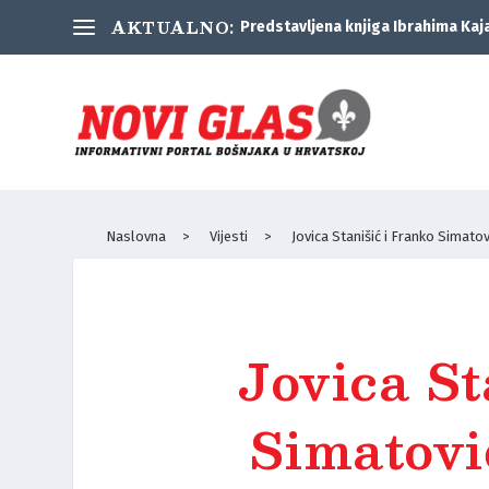
AKTUALNO:
Predstavljena knjiga Ibrahima Kaj
Naslovna
>
Vijesti
>
Jovica Stanišić i Franko Simatovi
Jovica St
Simatović