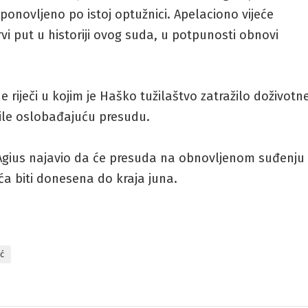
onovljeno po istoj optužnici. Apelaciono vijeće
vi put u historiji ovog suda, u potpunosti obnovi
 riječi u kojim je Haško tužilaštvo zatražilo doživotn
ile oslobađajuću presudu.
Agius najavio da će presuda na obnovljenom suđenju
ća biti donesena do kraja juna.
ić