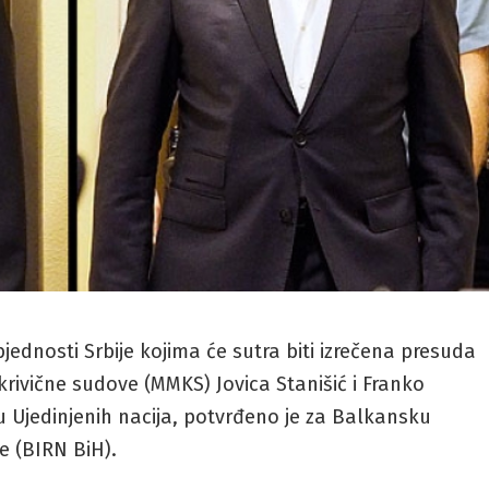
ednosti Srbije kojima će sutra biti izrečena presuda
vične sudove (MMKS) Jovica Stanišić i Franko
icu Ujedinjenih nacija, potvrđeno je za Balkansku
e (BIRN BiH).