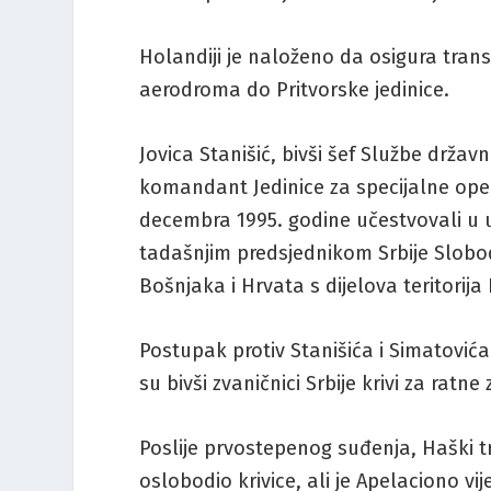
Holandiji je naloženo da osigura tran
aerodroma do Pritvorske jedinice.
Jovica Stanišić, bivši šef Službe državn
komandant Jedinice za specijalne opera
decembra 1995. godine učestvovali u
tadašnjim predsjednikom Srbije Sloboda
Bošnjaka i Hrvata s dijelova teritorija
Postupak protiv Stanišića i Simatovića
su bivši zvaničnici Srbije krivi za ratne
Poslije prvostepenog suđenja, Haški tr
oslobodio krivice, ali je Apelaciono vi