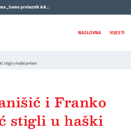
ana „Samo prolaznik &#...
NASLOVNA
VIJESTI
ć stigli u haški pritvor
anišić i Franko
 stigli u haški