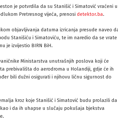
on je potvrdila da su Stanišić i Simatović vraćeni u
odlukom Pretresnog vijeća, prenosi
detektor.ba
.
likom objavljivanja datuma izricanja presude naveo d
odu Stanišiću i Simatoviću, te im naredio da se vrate
u je izvijestio BIRN BiH.
vaničnike Ministarstva unutrašnjih poslova koji će
sta prebivališta do aerodroma u Holandiji, gdje će ih
đer bili dužni osigurati i njihovu ličnu sigurnost do
emalja kroz koje Stanišić i Simatović budu prolazili da
, kao i da ih uhapse u slučaju pokušaja bjekstva
e.