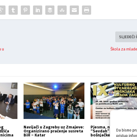
SLJEDEĆI
u u
Škola za mlade
og
Navijači u Zagrebu uz Zmajeve:
Pjesma, nošnje i sajam 
Da bismo pru
džića
Organizirano praćenje susreta
“Sevdah” otvara vrata
vnicima
BiH – Katar
bošnjačke kulture
pristup info