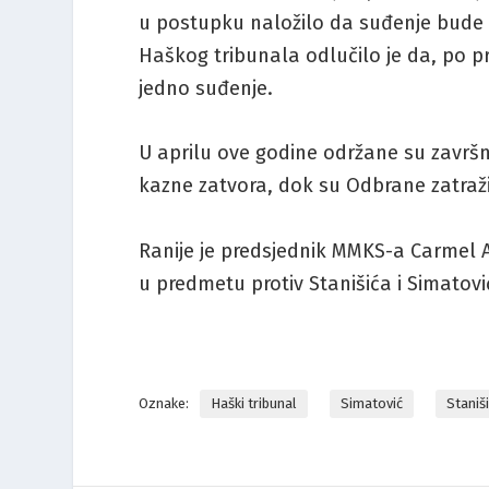
u postupku naložilo da suđenje bude p
Haškog tribunala odlučilo je da, po pr
jedno suđenje.
U aprilu ove godine održane su završne
kazne zatvora, dok su Odbrane zatraž
Ranije je predsjednik MMKS-a Carmel 
u predmetu protiv Stanišića i Simatovi
Oznake:
Haški tribunal
Simatović
Staniš