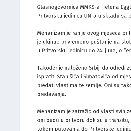
Glasnogovornica MMKS-a Helena Egglest
Pritvorsku jedinicu UN-a u skladu sa 
Mehanizam je ranije ovog mjeseca pri
je ukinuo privremeno puštanje na slob
u Pritvorsku jedinicu do 24. juna, o čem
Također je naloženo Srbiji da odredi z
ispratiti Stanišića i Simatovića od mje
predati vlastima te zemlje. Oni su tako
predavanja.
Mehanizam je zatražio od vlasti svih z
oni budu u pritvoru dok su u tranzitu
tokom putovanja do Pritvorske jedinic