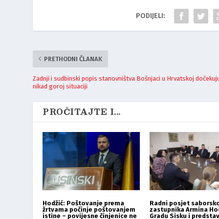
PODIJELI:
PRETHODNI ČLANAK
Zadnji i sudbinski popis stanovništva Bošnjaci u Hrvatskoj dočekuj
nikad goroj situaciji
PROČITAJTE I...
Hodžić: Poštovanje prema
Radni posjet saborsk
žrtvama počinje poštovanjem
zastupnika Armina Ho
istine – povijesne činjenice ne
Gradu Sisku i predsta