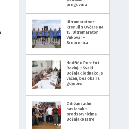
pregovora
Ultramaratonci
krenuli s Ovčare na
a
15. Ultramaraton
Vukovar –
Srebrenica
Hodžić u Poreču i
Rovinju: Svaki
Bošnjak jednako je
važan, bez obzira
gdje živi
Održan radni
sastanak s
predstavnicima
Bošnjaka Istre