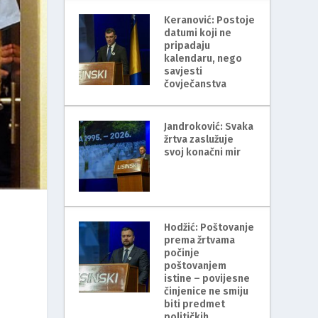
Keranović: Postoje
datumi koji ne
pripadaju
kalendaru, nego
savjesti
čovječanstva
Jandroković: Svaka
žrtva zaslužuje
svoj konačni mir
Hodžić: Poštovanje
prema žrtvama
počinje
poštovanjem
istine – povijesne
činjenice ne smiju
biti predmet
političkih