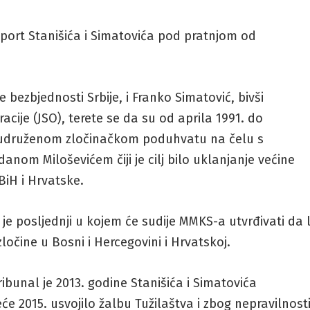
sport Stanišića i Simatovića pod pratnjom od
e bezbjednosti Srbije, i Franko Simatović, bivši
cije (JSO), terete se da su od aprila 1991. do
 udruženom zločinačkom poduhvatu na čelu s
nom Miloševićem čiji je cilj bilo uklanjanje većine
 BiH i Hrvatske.
 je posljednji u kojem će sudije MMKS-a utvrđivati da l
 zločine u Bosni i Hercegovini i Hrvatskoj.
ibunal je 2013. godine Stanišića i Simatovića
jeće 2015. usvojilo žalbu Tužilaštva i zbog nepravilnost