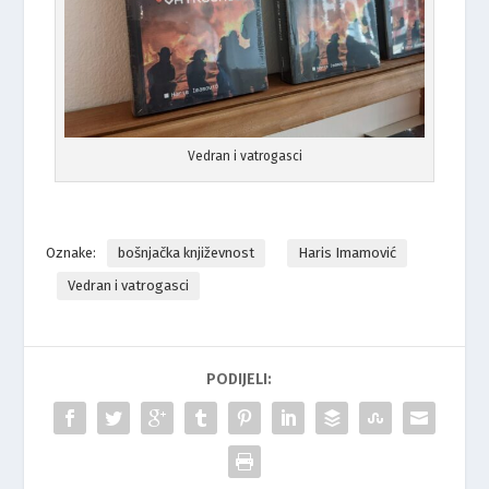
Vedran i vatrogasci
Oznake:
bošnjačka književnost
Haris Imamović
Vedran i vatrogasci
PODIJELI: