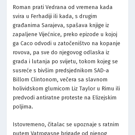
Roman prati Vedrana od vremena kada
svira u Ferhadiji ili kada, s drugim
građanima Sarajeva, spašava knjige iz
zapaljene Vijećnice, preko epizode u kojoj
ga Caco odvodi u zatočeništvo na kopanje
rovova, pa sve do njegovog odlaska iz
grada i lutanja po svijetu, tokom kojeg se
susreće s bivšim predsjednikom SAD-a
Billom Clintonom, večera sa slavnom
holividskom glumicom Liz Taylor u Rimu ili
predvodi antiratne proteste na Elizejskim
poljima.
Istovremeno, čitalac se upoznaje s ratnim
putem Vatrogasne brigade od njenog