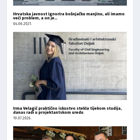
Hrvatska javnost ignorira bošnjačku manjinu, ali imamo
veći problem, a on je…
04.06.2021.
Irma Velagić praktično iskustvo stekla tijekom studija,
danas radi u projektantskom uredu
19.07.2026.