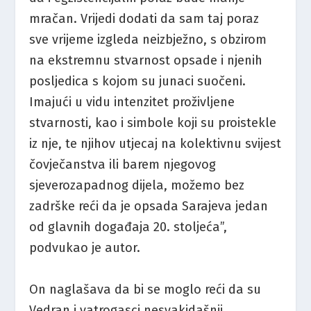
mračan. Vrijedi dodati da sam taj poraz
sve vrijeme izgleda neizbježno, s obzirom
na ekstremnu stvarnost opsade i njenih
posljedica s kojom su junaci suočeni.
Imajući u vidu intenzitet proživljene
stvarnosti, kao i simbole koji su proistekle
iz nje, te njihov utjecaj na kolektivnu svijest
čovječanstva ili barem njegovog
sjeverozapadnog dijela, možemo bez
zadrške reći da je opsada Sarajeva jedan
od glavnih događaja 20. stoljeća”,
podvukao je autor.
On naglašava da bi se moglo reći da su
Vedran i vatrogasci nesvakidašnji,