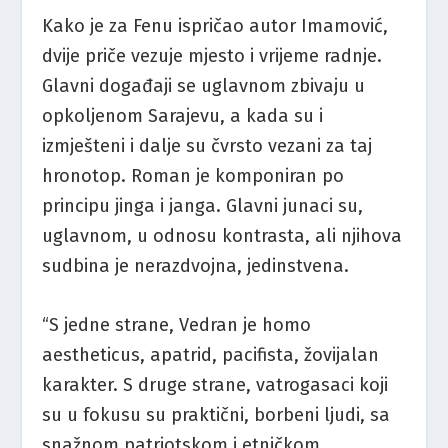
Kako je za Fenu ispričao autor Imamović,
dvije priče vezuje mjesto i vrijeme radnje.
Glavni događaji se uglavnom zbivaju u
opkoljenom Sarajevu, a kada su i
izmješteni i dalje su čvrsto vezani za taj
hronotop. Roman je komponiran po
principu jinga i janga. Glavni junaci su,
uglavnom, u odnosu kontrasta, ali njihova
sudbina je nerazdvojna, jedinstvena.
“S jedne strane, Vedran je homo
aestheticus, apatrid, pacifista, žovijalan
karakter. S druge strane, vatrogasaci koji
su u fokusu su praktični, borbeni ljudi, sa
snažnom patriotskom i etničkom