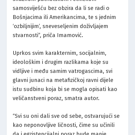
samosviješću bez obzira da li se radi o
Bošnjacima ili Amerikancima, te s jednim
‘ozbiljnijim’, sneveseljenim doživljajem
stvarnosti”, priča Imamović.
Uprkos svim karakternim, socijalnim,
ideološkim i drugim razlikama koje su
vidljive i među samim vatrogascima, svi
glavni junaci na metafizičkoj ravni dijele
istu sudbinu koja bi se mogla opisati kao
veličanstveni poraz, smatra autor.
“Svi su oni dali sve od sebe, ostvarujući se
kao neponovljive ličnosti, čime su učinili
da i egzistencijalni poraz bude manje