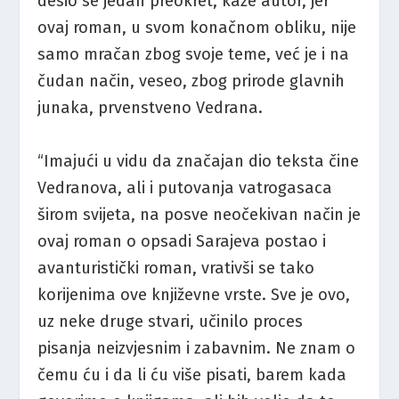
desio se jedan preokret, kaže autor, jer
ovaj roman, u svom konačnom obliku, nije
samo mračan zbog svoje teme, već je i na
čudan način, veseo, zbog prirode glavnih
junaka, prvenstveno Vedrana.
“Imajući u vidu da značajan dio teksta čine
Vedranova, ali i putovanja vatrogasaca
širom svijeta, na posve neočekivan način je
ovaj roman o opsadi Sarajeva postao i
avanturistički roman, vrativši se tako
korijenima ove književne vrste. Sve je ovo,
uz neke druge stvari, učinilo proces
pisanja neizvjesnim i zabavnim. Ne znam o
čemu ću i da li ću više pisati, barem kada