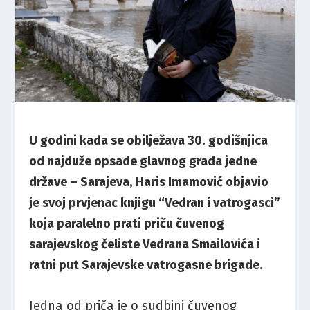
U godini kada se obilježava 30. godišnjica
od najduže opsade glavnog grada jedne
države – Sarajeva, Haris Imamović objavio
je svoj prvjenac knjigu “Vedran i vatrogasci”
koja paralelno prati priču čuvenog
sarajevskog čeliste Vedrana Smailovića i
ratni put Sarajevske vatrogasne brigade.
Jedna od priča je o sudbini čuvenog