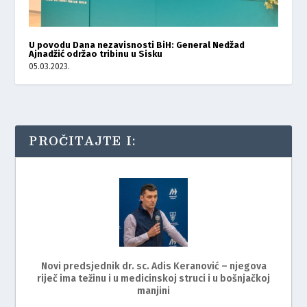
U povodu Dana nezavisnosti BiH: General Nedžad
Ajnadžić održao tribinu u Sisku
05.03.2023.
PROČITAJTE I:
Novi predsjednik dr. sc. Adis Keranović – njegova
riječ ima težinu i u medicinskoj struci i u bošnjačkoj
manjini