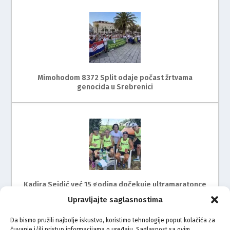
Mimohodom 8372 Split odaje počast žrtvama
genocida u Srebrenici
Kadira Sejdić već 15 godina dočekuje ultramaratonce
Upravljajte saglasnostima
Da bismo pružili najbolje iskustvo, koristimo tehnologije poput kolačića za
čuvanje i/ili pristup informacijama o uređaju. Saglasnost sa ovim