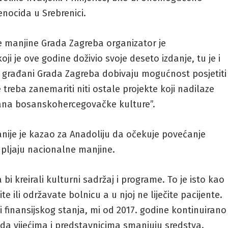
enocida u Srebrenici.
e manjine Grada Zagreba organizator je
i je ove godine doživio svoje deseto izdanje, tu je i
e građani Grada Zagreba dobivaju mogućnost posjetiti
treba zanemariti niti ostale projekte koji nadilaze
ana bosanskohercegovačke kulture”.
ranije je kazao za Anadoliju da očekuje povećanje
upljaju nacionalne manjine.
a bi kreirali kulturni sadržaj i programe. To je isto kao
e ili održavate bolnicu a u njoj ne liječite pacijente.
i finansijskog stanja, mi od 2017. godine kontinuirano
da vijećima i predstavnicima smanjuju sredstva.