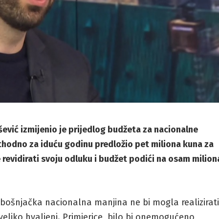
vić izmijenio je prijedlog budžeta za nacionalne
thodno za iduću godinu predložio pet miliona kuna za
e revidirati svoju odluku i budžet podići na osam milion
 bošnjačka nacionalna manjina ne bi mogla realizirat
uveliko hvaljeni. Primjerice, bilo bi onemogućeno