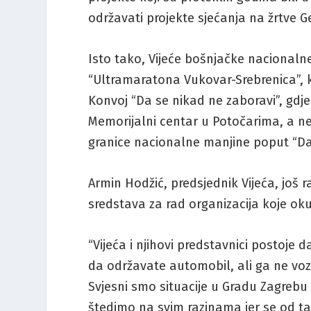
održavati projekte sjećanja na žrtve G
Isto tako, Vijeće bošnjačke nacionaln
“Ultramaratona Vukovar-Srebrenica”, koj
Konvoj “Da se nikad ne zaboravi”, gdj
Memorijalni centar u Potočarima, a ne 
granice nacionalne manjine poput “D
Armin Hodžić, predsjednik Vijeća, još 
sredstava za rad organizacija koje ok
“Vijeća i njihovi predstavnici postoje d
da održavate automobil, ali ga ne vozit
Svjesni smo situacije u Gradu Zagrebu 
štedimo na svim razinama jer se od ta