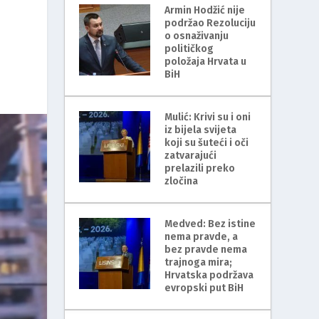
Armin Hodžić nije
podržao Rezoluciju
o osnaživanju
političkog
položaja Hrvata u
BiH
Mulić: Krivi su i oni
iz bijela svijeta
koji su šuteći i oči
zatvarajući
prelazili preko
zločina
Medved: Bez istine
nema pravde, a
bez pravde nema
trajnoga mira;
Hrvatska podržava
evropski put BiH