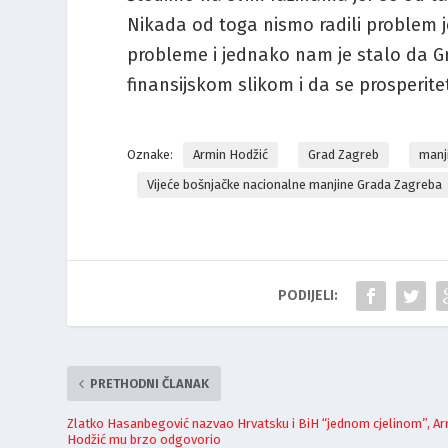
Nikada od toga nismo radili problem j
probleme i jednako nam je stalo da G
finansijskom slikom i da se prosperite
Oznake:
Armin Hodžić
Grad Zagreb
manj
Vijeće bošnjačke nacionalne manjine Grada Zagreba
PODIJELI:
PRETHODNI ČLANAK
Zlatko Hasanbegović nazvao Hrvatsku i BiH “jednom cjelinom”, A
Hodžić mu brzo odgovorio