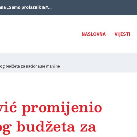
ana „Samo prolaznik &#...
NASLOVNA
VIJESTI
log budžeta za nacionalne manjine
ić promijenio
og budžeta za