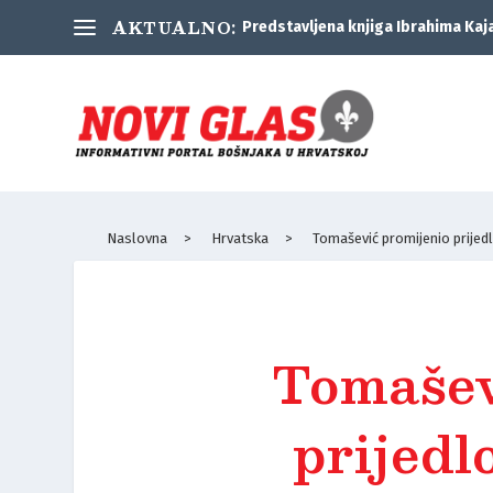
AKTUALNO:
Predstavljena knjiga Ibrahima Kaj
Naslovna
>
Hrvatska
>
Tomašević promijenio prijed
Tomašev
prijedl