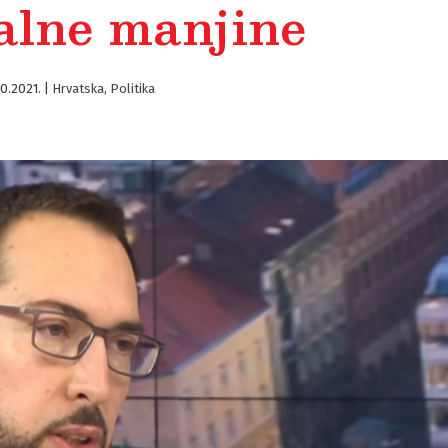
alne manjine
10.2021.
|
Hrvatska
,
Politika