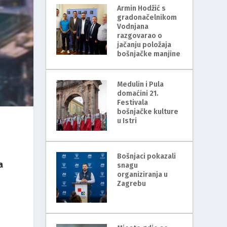
Armin Hodžić s
gradonačelnikom
Vodnjana
razgovarao o
jačanju položaja
bošnjačke manjine
Medulin i Pula
domaćini 21.
Festivala
bošnjačke kulture
u Istri
Bošnjaci pokazali
a
snagu
organiziranja u
Zagrebu
i