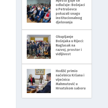
Mjesto gdje se
odlučuje: Bošnjaci
u Petruševcu
pokazali snagu
institucionalnog
djelovanja
Okupljanje
Bošnjaka u Rijeci:
Naglasak na
razvoj, prostor i
vidljivost
Hodžić primio
načelnicu Kršana i
vijećnicu
Mahmutović u
Hrvatskom saboru