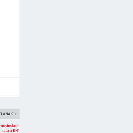
 ČLANAK
Domovinskom
ratu u RH”