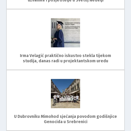
uzvanike i posjetitelje u Svetoj Nedelji
Irma Velagić praktično iskustvo stekla tijekom
studija, danas radi u projektantskom uredu
U Dubrovniku Mimohod sjećanja povodom godišnjice
Genocida u Srebrenici