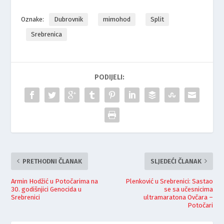
Oznake:
Dubrovnik
mimohod
Split
Srebrenica
PODIJELI:
PRETHODNI ČLANAK
SLJEDEĆI ČLANAK
Armin Hodžić u Potočarima na
Plenković u Srebrenici: Sastao
30. godišnjici Genocida u
se sa učesnicima
Srebrenici
ultramaratona Ovčara –
Potočari