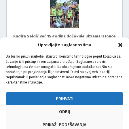
Kadira Sejdić već 15 godina dočekuje ultramaratonce
Upravljajte saglasnostima
Da bismo pružili najbolje iskustvo, koristimo tehnologije poput kolačića za
čuvanje i/ili pristup informacijama o uređaju. Saglasnost sa ovim
tehnologijama će nam omogućiti da obrađujemo podatke kao što su
ponašanje pri pregledanju ili jedinstveni ID-ovi na ovoj veb lokaciji.
Nepristanak ili povlačenje saglasnosti može negativno uticati na određene
karakteristike i funkcije.
Mimohod za žrtve genocida u Srebrenici i ove godine
na ulicama Rijeke
PRIHVATI
ODBIJ
© Vijeće bošnjačke nacionalne manjine Grada Zagreba 2026
PRIKAŽI PODEŠAVANJA