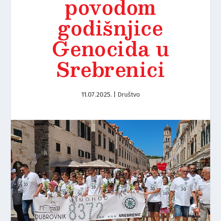
povodom
godišnjice
Genocida u
Srebrenici
11.07.2025.
|
Društvo