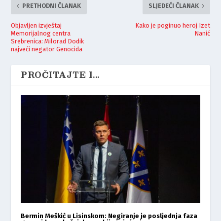
PRETHODNI ČLANAK
SLJEDEĆI ČLANAK
Objavljen izvještaj
Kako je poginuo heroj Izet
Memorijalnog centra
Nanić
Srebrenica: Milorad Dodik
najveći negator Genocida
PROČITAJTE I...
Bermin Meškić u Lisinskom: Negiranje je posljednja faza