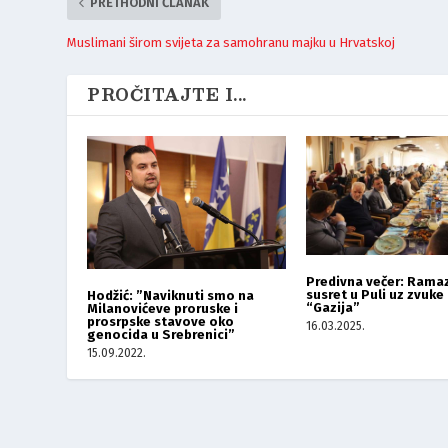
PRETHODNI ČLANAK
Muslimani širom svijeta za samohranu majku u Hrvatskoj
PROČITAJTE I...
Predivna večer: Rama
susret u Puli uz zvuke
Hodžić: ”Naviknuti smo na
“Gazija”
Milanovićeve proruske i
prosrpske stavove oko
16.03.2025.
genocida u Srebrenici”
15.09.2022.