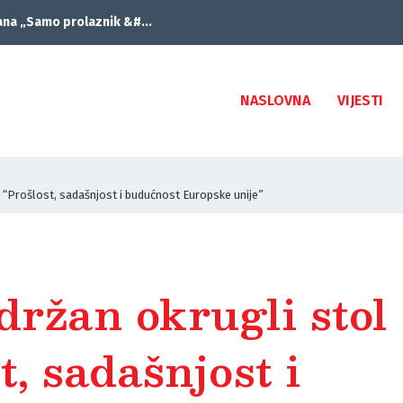
ana „Samo prolaznik &#...
NASLOVNA
VIJESTI
 “Prošlost, sadašnjost i budućnost Europske unije”
žan okrugli stol
t, sadašnjost i