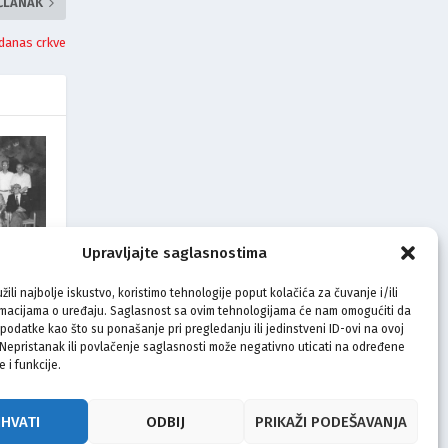
 ČLANAK
danas crkve
Upravljajte saglasnostima
e ima
žili najbolje iskustvo, koristimo tehnologije poput kolačića za čuvanje i/ili
rmacijama o uređaju. Saglasnost sa ovim tehnologijama će nam omogućiti da
odatke kao što su ponašanje pri pregledanju ili jedinstveni ID-ovi na ovoj
. Nepristanak ili povlačenje saglasnosti može negativno uticati na određene
e i funkcije.
IHVATI
ODBIJ
PRIKAŽI PODEŠAVANJA