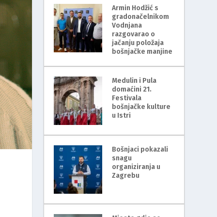
Armin Hodžić s
gradonačelnikom
Vodnjana
razgovarao o
jačanju položaja
bošnjačke manjine
Medulin i Pula
domaćini 21.
Festivala
bošnjačke kulture
u Istri
Bošnjaci pokazali
snagu
organiziranja u
Zagrebu