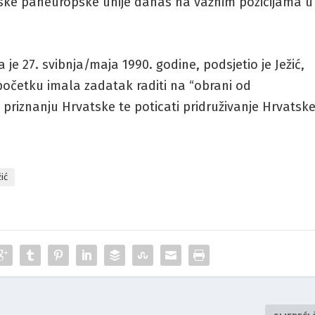
tske paneuropske unije danas na važnim pozicijama u
e 27. svibnja/maja 1990. godine, podsjetio je Ježić,
 početku imala zadatak raditi na “obrani od
riznanju Hrvatske te poticati pridruživanje Hrvatsk
žić