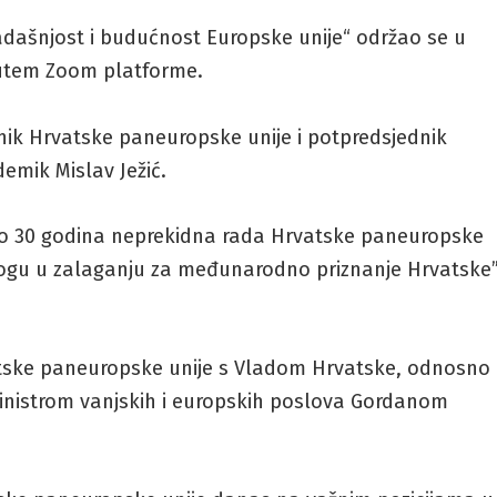
adašnjost i budućnost Europske unije“ održao se u
putem Zoom platforme.
ik Hrvatske paneuropske unije i potpredsjednik
mik Mislav Ježić.
o 30 godina neprekidna rada Hrvatske paneuropske
 ulogu u zalaganju za međunarodno priznanje Hrvatske”
atske paneuropske unije s Vladom Hrvatske, odnosno
inistrom vanjskih i europskih poslova Gordanom