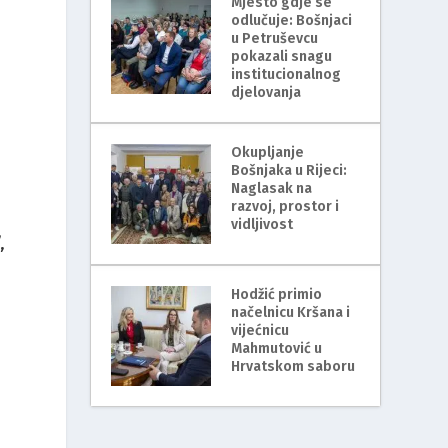
Mjesto gdje se
odlučuje: Bošnjaci
u Petruševcu
pokazali snagu
institucionalnog
djelovanja
Okupljanje
Bošnjaka u Rijeci:
Naglasak na
razvoj, prostor i
vidljivost
,
Hodžić primio
načelnicu Kršana i
vijećnicu
Mahmutović u
Hrvatskom saboru