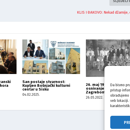
SLJEDEĆI
KLIS I ĐAKOVO: Nekad džamije, 
zanski
San postaje stvarnost:
26. maj 1990: Kakve vez
Da bismo pru
 hora
Kupljen Bošnjački kulturni
osnivanje SDA BiH sa
centar u Sisku
pristup info
Zagrebom
04.02.2025.
obrađujemo p
26.05.2022.
veb lokaciji
karakteristik
PR