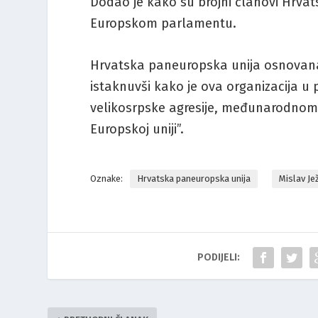
Dodao je kako su brojni članovi Hrva
Europskom parlamentu.
Hrvatska paneuropska unija osnovana j
istaknuvši kako je ova organizacija u
velikosrpske agresije, međunarodnom p
Europskoj uniji”.
Oznake:
Hrvatska paneuropska unija
Mislav Je
PODIJELI: