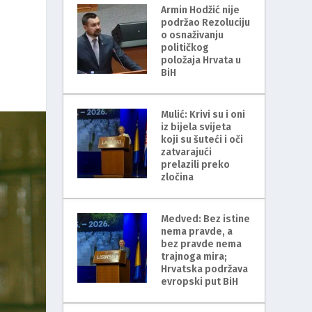
Armin Hodžić nije
podržao Rezoluciju
o osnaživanju
političkog
položaja Hrvata u
BiH
Mulić: Krivi su i oni
iz bijela svijeta
koji su šuteći i oči
zatvarajući
prelazili preko
zločina
Medved: Bez istine
nema pravde, a
bez pravde nema
trajnoga mira;
Hrvatska podržava
evropski put BiH