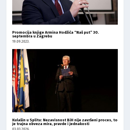
Promocija knjige Armina Hodžića “Naš put” 30.
septembra u Zagrebu
19.09.2023.
Kulašin u Splitu: Nezavisnost BiH nije završeni proces, to
je trajna obveza mira, pravde i jednakosti
03.03.2026.