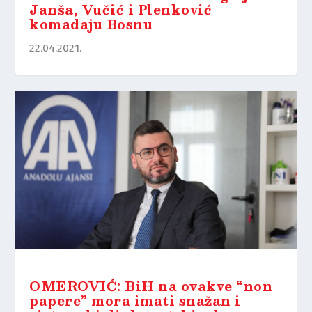
Janša, Vučić i Plenković
komadaju Bosnu
22.04.2021.
OMEROVIĆ: BiH na ovakve “non
papere” mora imati snažan i