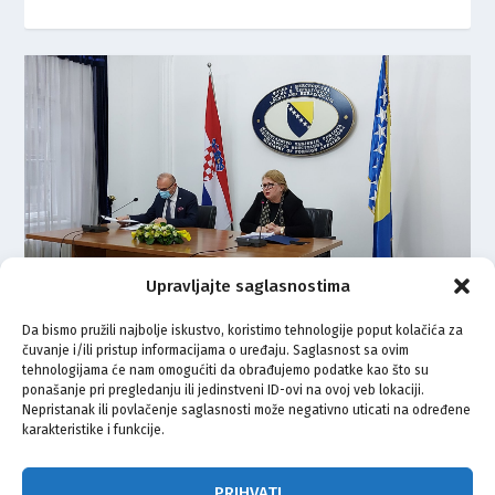
Upravljajte saglasnostima
Da bismo pružili najbolje iskustvo, koristimo tehnologije poput kolačića za
čuvanje i/ili pristup informacijama o uređaju. Saglasnost sa ovim
Grlić Radman: Hrvatska je
tehnologijama će nam omogućiti da obrađujemo podatke kao što su
prijatelj BiH, protivi se svakvom
ponašanje pri pregledanju ili jedinstveni ID-ovi na ovoj veb lokaciji.
prekrajanju granica
Nepristanak ili povlačenje saglasnosti može negativno uticati na određene
karakteristike i funkcije.
18.04.2021.
PRIHVATI