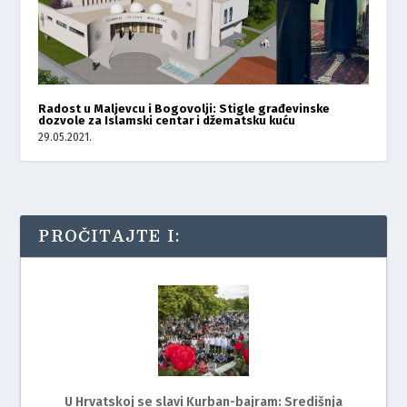
Radost u Maljevcu i Bogovolji: Stigle građevinske
dozvole za Islamski centar i džematsku kuću
29.05.2021.
PROČITAJTE I:
U Hrvatskoj se slavi Kurban-bajram: Središnja