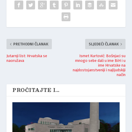
PRETHODNI ČLANAK
SLJEDEĆI ČLANAK
Jutarnji list: Hrvatska se
Ismet Kurtović: Bošnjaci su
naoružava
mnogo sebe dali u ime BiH i u
ime Hrvatske na
najdostojanstveniji i najljudskiji
način
PROČITAJTE I...