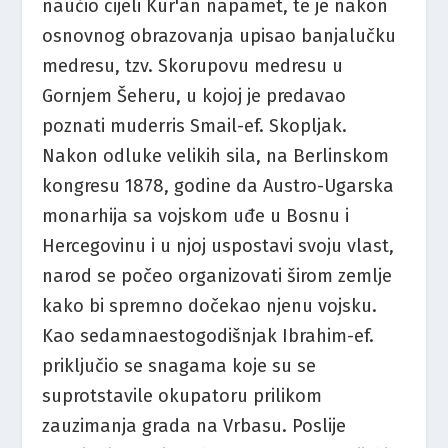
naučio cijeli Kur'an napamet, te je nakon
osnovnog obrazovanja upisao banjalučku
medresu, tzv. Skorupovu medresu u
Gornjem Šeheru, u kojoj je predavao
poznati muderris Smail-ef. Skopljak.
Nakon odluke velikih sila, na Berlinskom
kongresu 1878, godine da Austro-Ugarska
monarhija sa vojskom uđe u Bosnu i
Hercegovinu i u njoj uspostavi svoju vlast,
narod se počeo organizovati širom zemlje
kako bi spremno dočekao njenu vojsku.
Kao sedamnaestogodišnjak Ibrahim-ef.
priključio se snagama koje su se
suprotstavile okupatoru prilikom
zauzimanja grada na Vrbasu. Poslije