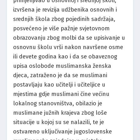
primjenjivao u osnovnoj i srednjoj školi,
izvršena je revizija udžbenika osnovnih i
srednjih škola zbog pojedinih sadržaja,
posvećeno je više pažnje svjetovnom
obrazovanju zbog molbi da se upisivanje u
osnovnu školu vrši nakon navršene osme
ili devete godina kao i da se obaveznog
upisa oslobode muslimanska ženska
djeca, zatraženo je da se muslimani
postavljaju kao učitelji i učiteljice u
mjestima gdje muslimani čine većinu
lokalnog stanovništva, obilazio je
muslimane južnih krajeva zbog loše
situacije u kojoj su se nalazili, te je
ostvareno uključivanje jugoslovenske