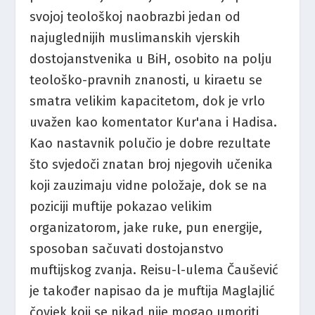
svojoj teološkoj naobrazbi jedan od
najuglednijih muslimanskih vjerskih
dostojanstvenika u BiH, osobito na polju
teološko-pravnih znanosti, u kiraetu se
smatra velikim kapacitetom, dok je vrlo
uvažen kao komentator Kur'ana i Hadisa.
Kao nastavnik polučio je dobre rezultate
što svjedoči znatan broj njegovih učenika
koji zauzimaju vidne položaje, dok se na
poziciji muftije pokazao velikim
organizatorom, jake ruke, pun energije,
sposoban sačuvati dostojanstvo
muftijskog zvanja. Reisu-l-ulema Čaušević
je također napisao da je muftija Maglajlić
čovjek koji se nikad nije mogao umoriti,