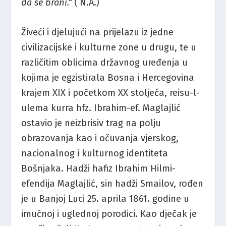
da se brani.“
( N.A.)
Živeći i djelujući na prijelazu iz jedne
civilizacijske i kulturne zone u drugu, te u
različitim oblicima državnog uređenja u
kojima je egzistirala Bosna i Hercegovina
krajem XIX i početkom XX stoljeća, reisu-l-
ulema kurra hfz. Ibrahim-ef. Maglajlić
ostavio je neizbrisiv trag na polju
obrazovanja kao i očuvanja vjerskog,
nacionalnog i kulturnog identiteta
Bošnjaka. Hadži hafiz Ibrahim Hilmi-
efendija Maglajlić, sin hadži Smailov, rođen
je u Banjoj Luci 25. aprila 1861. godine u
imućnoj i uglednoj porodici. Kao dječak je