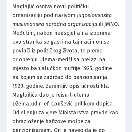
Maglajlić osniva novu političku
organizaciju pod nazivom
Jugoslovenska
muslimanska narodna organizacija
ili JMNO.
Međutim, nakon neuspjeha na izborima
ova stranka se gasi i na taj način on se
povlači iz političkog života, te prema
odobrenju Ulema-medžlisa prelazi na
mjesto banjalučkog muftije 1925. godine
na kojem se zadržao do penzionisanja
1929. godine. Zanimljiv opis ličnosti hfz.
Maglajlića dao je reisu-l-ulema
Džemaludin-ef. Čaušević prilikom dopisa
Odjeljenju za vjere Ministarstva pravde kao
obrazloženje hafizove molbe za
penzionisanjem. On je naveo da je po