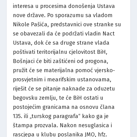
interesa u procesima donošenja Ustava
nove države. Po sporazumu sa vladom
Nikole Pašića, predstavnici ove stranke su
se obavezali da će podržati vladin Nact
Ustava, dok će sa druge strane vlada
poštivati teritorijalnu cjelovitost BiH,
Bošnjaci će biti zaštićeni od progona,
pružit će se materijalna pomoć vjersko-
prosvjetnim i mearifskim ustanovama,
riješit će se pitanje naknade za oduzetu
begovsku zemlju, te će BiH ostati u
postojećim granicama na osnovu člana
135. ili „turskog paragrafa“ kako ga je
štampa prozvala. Nakon nesuglasica i
rascjepa u klubu poslanika JMO, hfz.