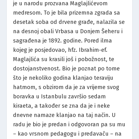
je u narodu prozvana Maglajlićevom
medresom. To je bila prizemna zgrada sa
desetak soba od drvene građe, nalazila se
na desnoj obali Vrbasa u Donjem Šeheru i
sagrađena je 1892. godine. Pored ilma
kojeg je posjedovao, hfz. Ibrahim-ef.
Maglajlića su krasili još i pobožnost, te
dostojanstvenost. Bio je poznat po tome
što je nekoliko godina klanjao teraviju
hatmom, s obzirom da je za vrijeme svog
boravka u Istanbulu završio sedam
kiraeta, a također se zna da je i neke
dnevne namaze klanjao na taj način. U
radu je bio je predan i odgovoran pa su mu
– kao vrsnom pedagogu i predavaču – na