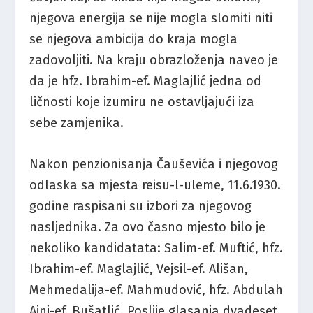
njegova energija se nije mogla slomiti niti
se njegova ambicija do kraja mogla
zadovoljiti. Na kraju obrazloženja naveo je
da je hfz. Ibrahim-ef. Maglajlić jedna od
ličnosti koje izumiru ne ostavljajući iza
sebe zamjenika.
Nakon penzionisanja Čauševića i njegovog
odlaska sa mjesta reisu-l-uleme, 11.6.1930.
godine raspisani su izbori za njegovog
nasljednika. Za ovo časno mjesto bilo je
nekoliko kandidatata: Salim-ef. Muftić, hfz.
Ibrahim-ef. Maglajlić, Vejsil-ef. Ališan,
Mehmedalija-ef. Mahmudović, hfz. Abdulah
Ajni-ef. Bušatlić. Poslije glasanja dvadeset