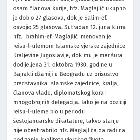
osam članova kurije, hfz. Maglajlić ukupno
je dobio 27 glasova, dok je Salim-ef.
osvojio 25 glasova. Sutradan 12. juna kurra
hfz. Ibrahim-ef. Maglajlić imenovan je
reisu-l-ulemom Islamske vjerske zajednice
Kraljevine Jugoslavije, dok mu je menšura
dodijeljena 31. oktobra 1930. godine u
Bajrakli džamiji u Beogradu uz prisustvo
predstavnika Islamske zajednice, kralja,
članova vlade, diplomatskog kora i
mnogobrojnih delegacija. Iako je na poziciji
reisu-l-uleme bio u periodu
šestojanuarske dikatature, takvo stanje
nije obeshrabrilo hfz. Maglajlića da radi na
podizanju kvalitete vjerskog života