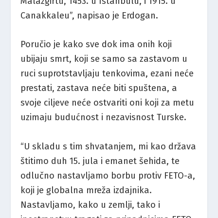
Malazgirtu, 1453. u Istanbulu, i 1915. u
Canakkaleu”, napisao je Erdogan.
Poručio je kako sve dok ima onih koji
ubijaju smrt, koji se samo sa zastavom u
ruci suprotstavljaju tenkovima, ezani neće
prestati, zastava neće biti spuštena, a
svoje ciljeve neće ostvariti oni koji za metu
uzimaju budućnost i nezavisnost Turske.
“U skladu s tim shvatanjem, mi kao država
štitimo duh 15. jula i emanet šehida, te
odlučno nastavljamo borbu protiv FETO-a,
koji je globalna mreža izdajnika.
Nastavljamo, kako u zemlji, tako i