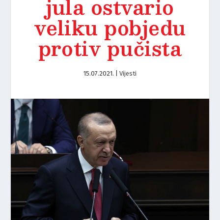
jula ostvario
veliku pobjedu
protiv pučista
15.07.2021.
|
Vijesti