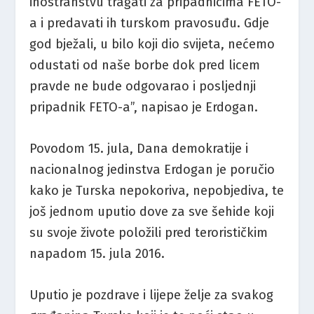
inostranstvu tragati za pripadnicima FETO-
a i predavati ih turskom pravosuđu. Gdje
god bježali, u bilo koji dio svijeta, nećemo
odustati od naše borbe dok pred licem
pravde ne bude odgovarao i posljednji
pripadnik FETO-a”, napisao je Erdogan.
Povodom 15. jula, Dana demokratije i
nacionalnog jedinstva Erdogan je poručio
kako je Turska nepokoriva, nepobjediva, te
još jednom uputio dove za sve šehide koji
su svoje živote položili pred terorističkim
napadom 15. jula 2016.
Uputio je pozdrave i lijepe želje za svakog