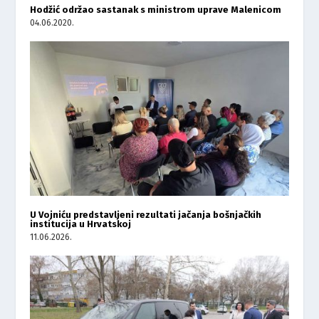
Hodžić održao sastanak s ministrom uprave Malenicom
04.06.2020.
U Vojniću predstavljeni rezultati jačanja bošnjačkih
institucija u Hrvatskoj
11.06.2026.