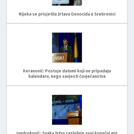
Rijeka se prisjetila žrtava Genocida u Srebrenici
Keranović: Postoje datumi koji ne pripadaju
kalendaru, nego savjesti čovječanstva
Jandroković: Svaka žrtva zaslužuje svoj konačni mir