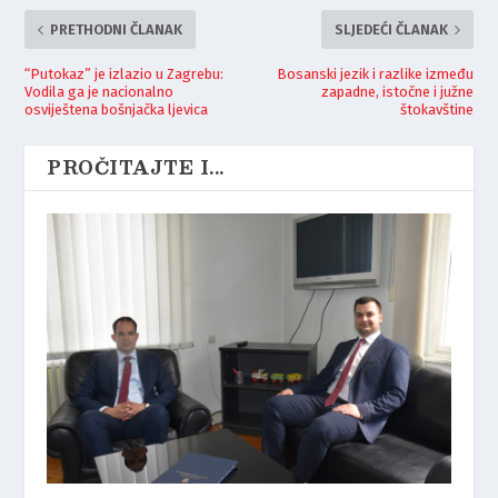
PRETHODNI ČLANAK
SLJEDEĆI ČLANAK
“Putokaz” je izlazio u Zagrebu:
Bosanski jezik i razlike između
Vodila ga je nacionalno
zapadne, istočne i južne
osviještena bošnjačka ljevica
štokavštine
PROČITAJTE I...