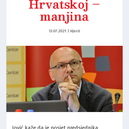
Hrvatskoj –
manjina
13.07.2021.
|
Vijesti
Jović kaže da je posjet predsjednika