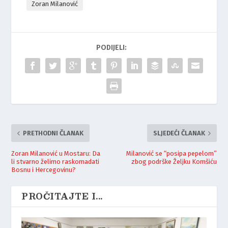
Zoran Milanović
PODIJELI:
PRETHODNI ČLANAK
SLJEDEĆI ČLANAK
Zoran Milanović u Mostaru: Da
Milanović se “posipa pepelom”
li stvarno želimo raskomadati
zbog podrške Željku Komšiću
Bosnu i Hercegovinu?
PROČITAJTE I...