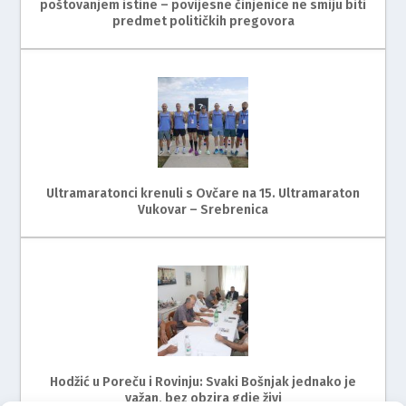
poštovanjem istine – povijesne činjenice ne smiju biti
predmet političkih pregovora
Ultramaratonci krenuli s Ovčare na 15. Ultramaraton
Vukovar – Srebrenica
Hodžić u Poreču i Rovinju: Svaki Bošnjak jednako je
važan, bez obzira gdje živi