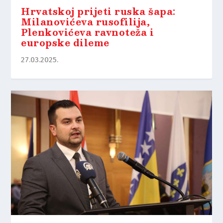
Hrvatskoj prijeti ruska šapa:
Milanovićeva rusofilija,
Plenkovićeva ravnoteža i
europske dileme
27.03.2025.