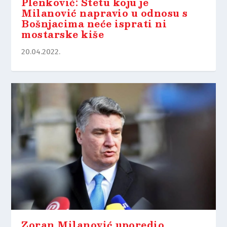
Plenković: Štetu koju je
Milanović napravio u odnosu s
Bošnjacima neće isprati ni
mostarske kiše
20.04.2022.
Zoran Milanović uporedio