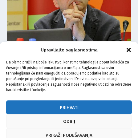
Upravljajte saglasnostima
Jović o Milanovićevom čvoru:
Hrvati u BiH mogu biti kao Srbi
Da bismo pružili najbolje iskustvo, koristimo tehnologije poput kolačića za
u Hrvatskoj – manjina
čuvanje i/ili pristup informacijama o uređaju. Saglasnost sa ovim
tehnologijama će nam omogućiti da obrađujemo podatke kao što su
ponašanje pri pregledanju ili jedinstveni ID-ovi na ovoj veb lokaciji.
13.07.2021.
Nepristanak ili povlačenje saglasnosti može negativno uticati na određene
karakteristike i funkcije.
1
2
PRIHVATI
ODBIJ
© Vijeće bošnjačke nacionalne manjine Grada Zagreba 2026
PRIKAŽI PODEŠAVANJA