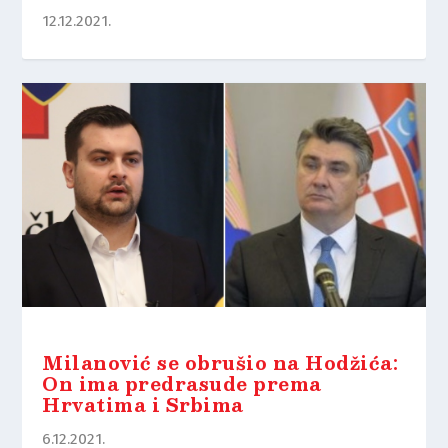
12.12.2021.
Milanović se obrušio na Hodžića:
On ima predrasude prema
Hrvatima i Srbima
6.12.2021.