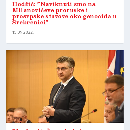
Hodžić: ”Naviknuti smo na
Milanovićeve proruske i
prosrpske stavove oko genocida u
Srebrenici”
15.09.2022.