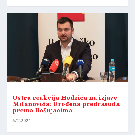
Oštra reakcija Hodžića na izjave
Milanovića: Urođena predrasuda
prema Bošnjacima
5.12.2021.