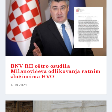
BNV RH oštro osudila
Milanovićeva odlikovanja ratnim
zločincima HVO
4.08.2021.