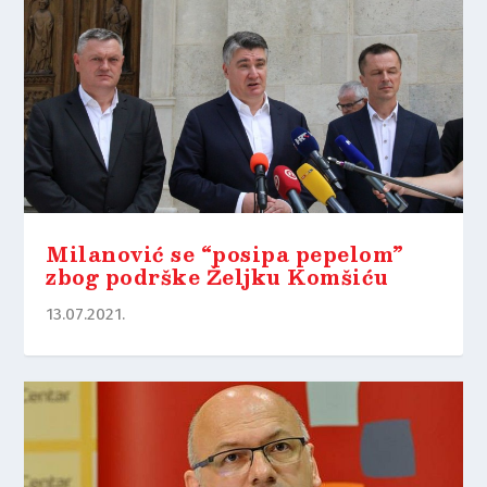
Milanović se “posipa pepelom”
zbog podrške Željku Komšiću
13.07.2021.