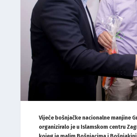
Vijeće bošnjačke nacionalne manjine
organiziralo je u Islamskom centru Za
kojeg je malim Bošnjacima i Bošnjakin