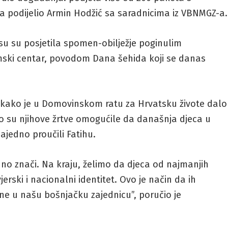
a podijelio Armin Hodžić sa saradnicima iz VBNMGZ-a.
u su posjetila spomen-obilježje poginulim
mski centar, povodom Dana šehida koji se danas
 kako je u Domovinskom ratu za Hrvatsku živote dalo
ko su njihove žrtve omogućile da današnja djeca u
ajedno proučili Fatihu.
uno znači. Na kraju, želimo da djeca od najmanjih
jerski i nacionalni identitet. Ovo je način da ih
ene u našu bošnjačku zajednicu”, poručio je