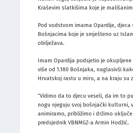
Kraševim slatkišima koje je mališanim
Pod vodstvom imama Opardije, djeca s
Bošnjacima koje je smješteno uz Isla
obilježava.
Imam Opardija podsjetio je okupljene
više od 1.180 Bošnjaka, naglasivši ka
Hrvatskoj rastu u miru, a na kraju su z
“Vidimo da to djecu veseli, da im to p
nogu njeguju svoj bošnjački kulturni, v
animiramo, približimo i držimo uključ
predsjednik VBNMGZ-a Armin Hodžić.