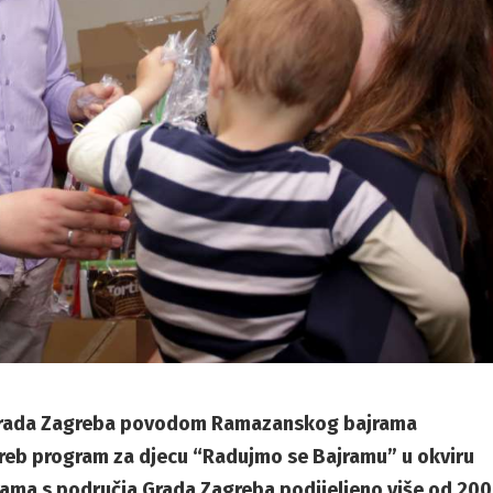
 Grada Zagreba povodom Ramazanskog bajrama
greb program za djecu “Radujmo se Bajramu” u okviru
jama s područja Grada Zagreba podijeljeno više od 200