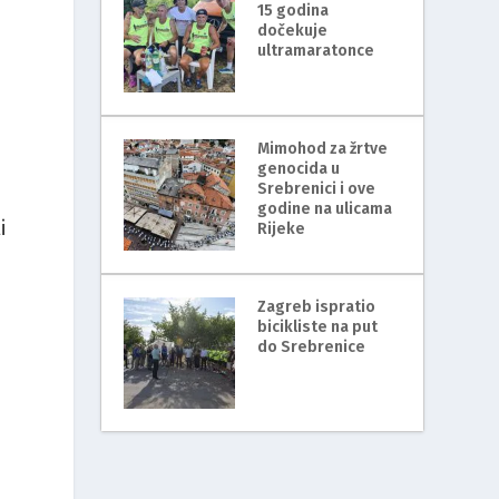
15 godina
dočekuje
ultramaratonce
Mimohod za žrtve
genocida u
Srebrenici i ove
godine na ulicama
i
Rijeke
Zagreb ispratio
bicikliste na put
do Srebrenice