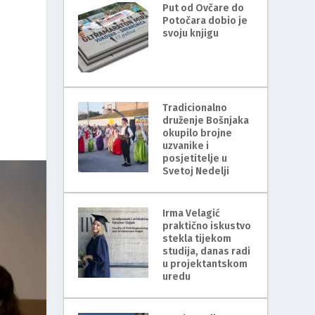
Put od Ovčare do
Potočara dobio je
svoju knjigu
Tradicionalno
druženje Bošnjaka
okupilo brojne
uzvanike i
posjetitelje u
Svetoj Nedelji
Irma Velagić
praktično iskustvo
stekla tijekom
studija, danas radi
u projektantskom
uredu