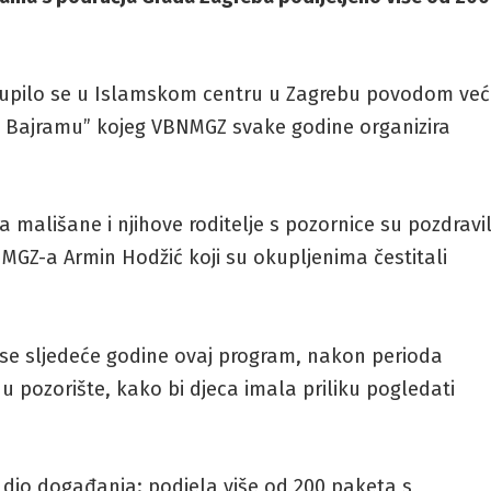
 okupilo se u Islamskom centru u Zagrebu povodom već
 Bajramu” kojeg VBNMGZ svake godine organizira
mališane i njihove roditelje s pozornice su pozdravil
MGZ-a Armin Hodžić koji su okupljenima čestitali
 se sljedeće godine ovaj program, nakon perioda
u pozorište, kako bi djeca imala priliku pogledati
ji dio događanja: podjela više od 200 paketa s