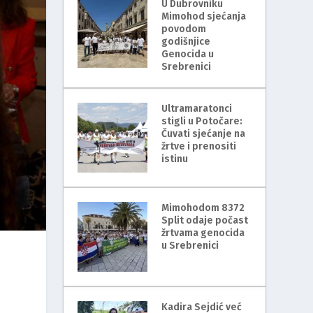
U Dubrovniku
Mimohod sjećanja
povodom
godišnjice
Genocida u
Srebrenici
Ultramaratonci
stigli u Potočare:
Čuvati sjećanje na
žrtve i prenositi
istinu
Mimohodom 8372
Split odaje počast
žrtvama genocida
u Srebrenici
Kadira Sejdić već