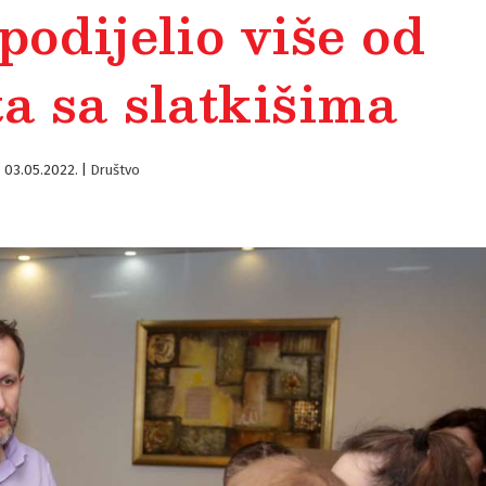
dijelio više od
a sa slatkišima
03.05.2022.
|
Društvo