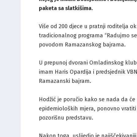
paketa sa slatkišima.
Više od 200 djece u pratnji roditelja
tradicionalnog programa “Radujmo se
povodom Ramazanskog bajrama.
U prepunoj dvorani Omladinskog kluba 
imam Haris Opardija i predsjednik VBN
Ramazanski bajram.
Hodžić je poručio kako se nada da će
epidemioloških mjera, ponovno vratiti 
pozorišnu predstavu.
Nakon toga, uslijedio je najiščekivani