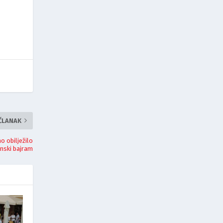
 ČLANAK
o obilježilo
ski bajram