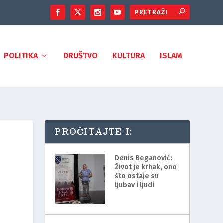
POLITIKA
DRUŠTVO
KULTURA
ISLAM
PROČITAJTE I:
Denis Beganović:
Život je krhak, ono
što ostaje su
ljubav i ljudi