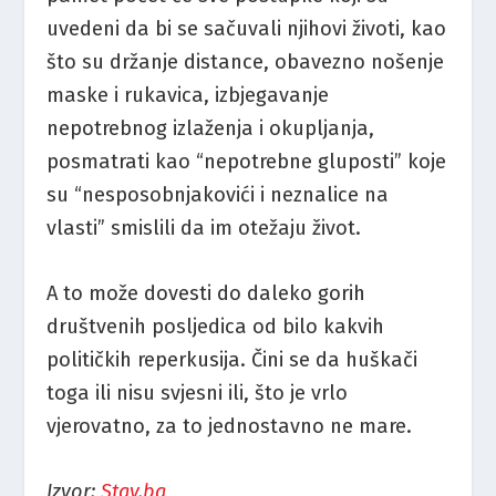
uvedeni da bi se sačuvali njihovi životi, kao
što su držanje distance, obavezno nošenje
maske i rukavica, izbjegavanje
nepotrebnog izlaženja i okupljanja,
posmatrati kao “nepotrebne gluposti” koje
su “nesposobnjakovići i neznalice na
vlasti” smislili da im otežaju život.
A to može dovesti do daleko gorih
društvenih posljedica od bilo kakvih
političkih reperkusija. Čini se da huškači
toga ili nisu svjesni ili, što je vrlo
vjerovatno, za to jednostavno ne mare.
Izvor:
Stav.ba