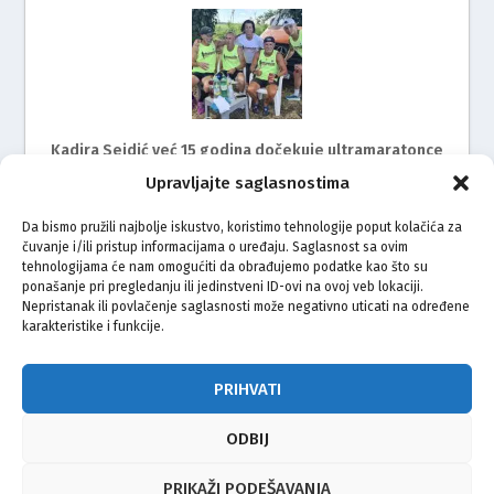
Kadira Sejdić već 15 godina dočekuje ultramaratonce
Upravljajte saglasnostima
Da bismo pružili najbolje iskustvo, koristimo tehnologije poput kolačića za
čuvanje i/ili pristup informacijama o uređaju. Saglasnost sa ovim
tehnologijama će nam omogućiti da obrađujemo podatke kao što su
ponašanje pri pregledanju ili jedinstveni ID-ovi na ovoj veb lokaciji.
Nepristanak ili povlačenje saglasnosti može negativno uticati na određene
karakteristike i funkcije.
Mimohod za žrtve genocida u Srebrenici i ove godine
na ulicama Rijeke
PRIHVATI
ODBIJ
© Vijeće bošnjačke nacionalne manjine Grada Zagreba 2026
PRIKAŽI PODEŠAVANJA