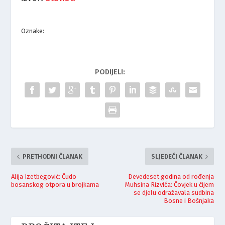
Oznake:
PODIJELI:
PRETHODNI ČLANAK
SLJEDEĆI ČLANAK
Alija Izetbegović: Čudo
Devedeset godina od rođenja
bosanskog otpora u brojkama
Muhsina Rizvića: Čovjek u čijem
se djelu odražavala sudbina
Bosne i Bošnjaka