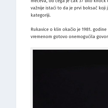
mečeva, od čega je čak 37 bilo knock o
važnije istaći to da je prvi boksač koj
kategoriji.
Rukavice o klin okačio je 1981. godine
vremenom gotovo onemogućila govor i