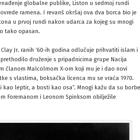
enađenje globalne publike, Liston u sedmoj rundi
ovrede ramena. I revanš okršaj ova dva borca bio je
istona u prvoj rundi nakon udarca za kojeg su mnogi
bio tako opasan.
Clay Jr. ranih ‘60-ih godina odlučuje prihvatiti islam i
prethodilo druženje s pripadnicima grupe Nacija
im članom Malcolmom X-om koji mu je i dao novi
tke s vlastima, boksačka licenca mu se vraća 1970.
i kao leptir, a bosti kao osa”. Mnogi kažu da su borb
eom Foremanom i Leonom Spinksom obilježile