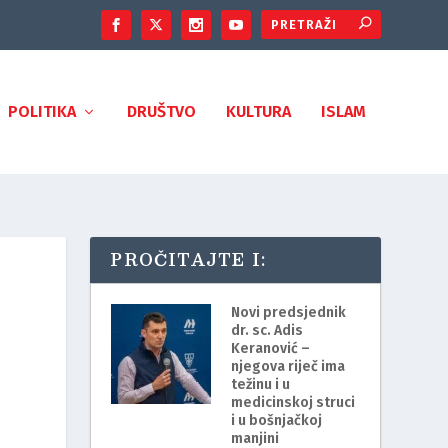
POLITIKA
DRUŠTVO
KULTURA
ISLAM
PROČITAJTE I:
Novi predsjednik
dr. sc. Adis
Keranović –
njegova riječ ima
težinu i u
medicinskoj struci
i u bošnjačkoj
manjini