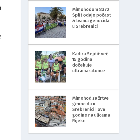
i
Mimohodom 8372
Split odaje počast
a
žrtvama genocida
u Srebrenici
e
Kadira Sejdić već
15 godina
dočekuje
ultramaratonce
Mimohod za žrtve
genocida u
Srebrenici i ove
godine na ulicama
Rijeke