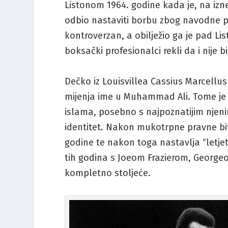
Listonom 1964. godine kada je, na izn
odbio nastaviti borbu zbog navodne p
kontroverzan, a obilježio ga je pad L
boksački profesionalci rekli da i nije 
Dečko iz Louisvillea Cassius Marcellus 
mijenja ime u Muhammad Ali. Tome je 
islama, posebno s najpoznatijim njen
identitet. Nakon mukotrpne pravne bi
godine te nakon toga nastavlja “letjet
tih godina s Joeom Frazierom, Georg
kompletno stoljeće.