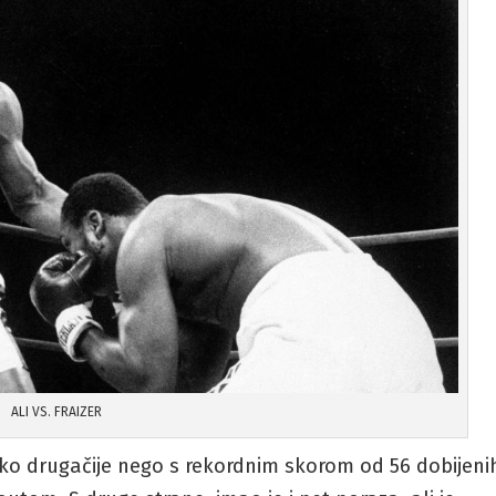
ALI VS. FRAIZER
o drugačije nego s rekordnim skorom od 56 dobijeni