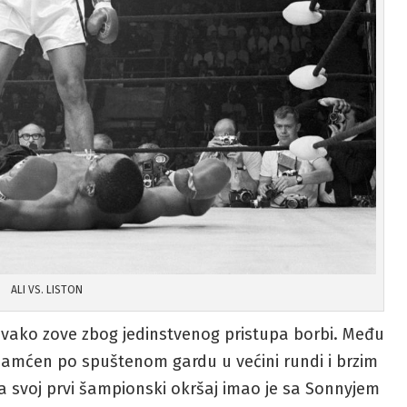
ALI VS. LISTON
e ovako zove zbog jedinstvenog pristupa borbi. Među
pamćen po spuštenom gardu u većini rundi i brzim
 a svoj prvi šampionski okršaj imao je sa Sonnyjem