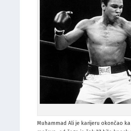
Muhammad Ali je karijeru okončao kak