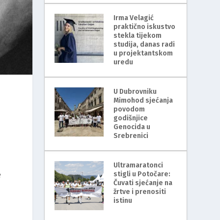
Irma Velagić
praktično iskustvo
stekla tijekom
studija, danas radi
u projektantskom
uredu
U Dubrovniku
Mimohod sjećanja
povodom
godišnjice
Genocida u
Srebrenici
Ultramaratonci
e
stigli u Potočare:
Čuvati sjećanje na
žrtve i prenositi
istinu