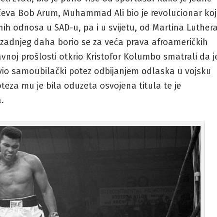
eva Bob Arum, Muhammad Ali bio je revolucionar koj
nih odnosa u SAD-u, pa i u svijetu, od Martina Luther
o zadnjeg daha borio se za veća prava afroameričkih
davnoj prošlosti otkrio Kristofor Kolumbo smatrali da j
o samoubilački potez odbijanjem odlaska u vojsku
eza mu je bila oduzeta osvojena titula te je
.