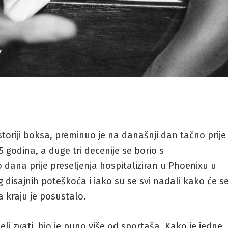
toriji boksa, preminuo je na današnji dan tačno prije
5 godina, a duge tri decenije se borio s
 dana prije preseljenja hospitaliziran u Phoenixu u
 disajnih poteškoća i iako su se svi nadali kako će s
a kraju je posustalo.
eli zvati, bio je puno više od sportaša. Kako je jedne