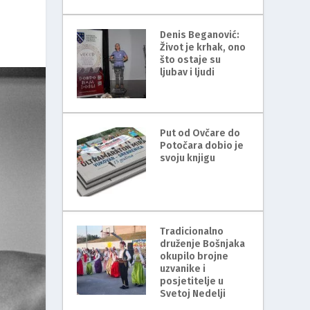
Denis Beganović:
Život je krhak, ono
što ostaje su
ljubav i ljudi
Put od Ovčare do
Potočara dobio je
svoju knjigu
Tradicionalno
druženje Bošnjaka
okupilo brojne
uzvanike i
posjetitelje u
Svetoj Nedelji