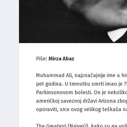
Piše:
Mirza Abaz
Muhammad Ali, najznačajnije ime u his
pet godina. U trenutku smrti imao je 7
Parkinsonovom bolesti. On je nekoliko
američkoj saveznoj državi Arizona zbog
oporaviti, srce ovog velikog teškaša n
The Greatest (Najveći), kako su ga volj