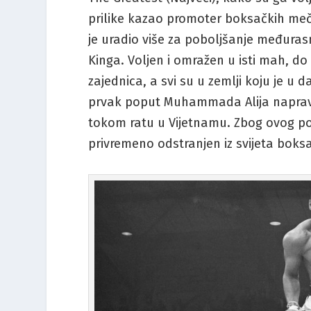
prilike kazao promoter boksačkih meč
je uradio više za poboljšanje međuras
Kinga. Voljen i omražen u isti mah, d
zajednica, a svi su u zemlji koju je u 
prvak poput Muhammada Alija napravi
tokom ratu u Vijetnamu. Zbog ovog pot
privremeno odstranjen iz svijeta boksa