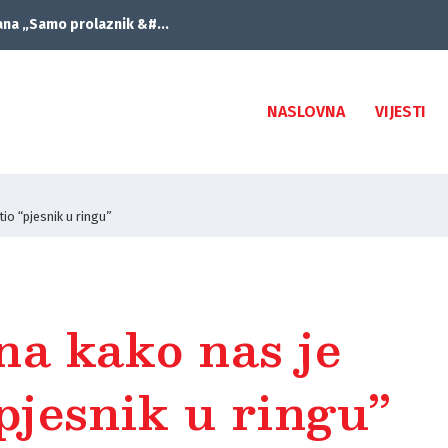
ana „Samo prolaznik &#...
NASLOVNA
VIJESTI
io “pjesnik u ringu”
na kako nas je
pjesnik u ringu”