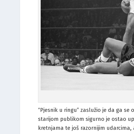
“Pjesnik u ringu” zaslužio je da ga s
starijom publikom sigurno je ostao u
kretnjama te još razornijim udarcima,