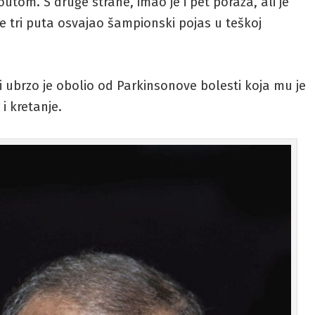
utom. S druge strane, imao je i pet poraza, ali je
i je tri puta osvajao šampionski pojas u teškoj
 i ubrzo je obolio od Parkinsonove bolesti koja mu je
 kretanje.