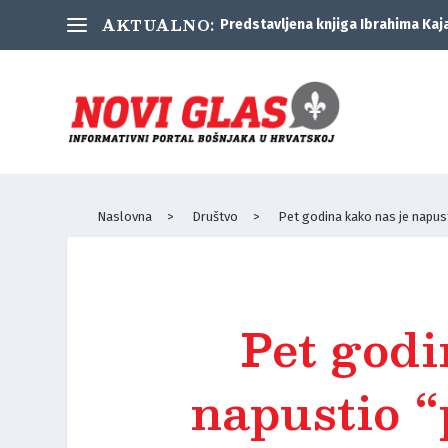
AKTUALNO:
Predstavljena knjiga Ibrahima Kaj
Naslovna
>
Društvo
>
Pet godina kako nas je napust
Pet godi
napustio “