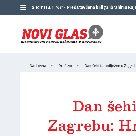
AKTUALNO:
Predstavljena knjiga Ibrahima Kaj
Naslovna
>
Društvo
>
Dan šehida obilježen u Zagrebu
Dan šehi
Zagrebu: Hr