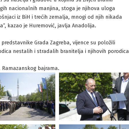
gih nacionalnih manjina, stoga je njihova uloga
ošnjaci iz BiH i trećih zemalja, mnogi od njih nikada
ja”, kazao je Huremović, javlja Anadolija.
 predstavnike Grada Zagreba, vijence su položili
dica nestalih i stradalih branitelja i njihovih porodica
na Ramazanskog bajrama.