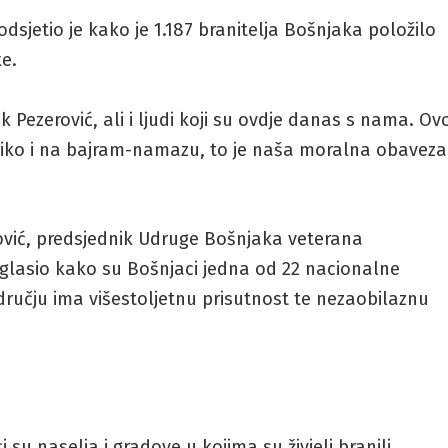
sjetio je kako je 1.187 branitelja Bošnjaka položilo
ke.
k Pezerović, ali i ljudi koji su ovdje danas s nama. Ov
oliko i na bajram-namazu, to je naša moralna obaveza
ović, predsjednik Udruge Bošnjaka veterana
aglasio kako su Bošnjaci jedna od 22 nacionalne
ručju ima višestoljetnu prisutnost te nezaobilaznu
su naselja i gradove u kojima su živjeli branili