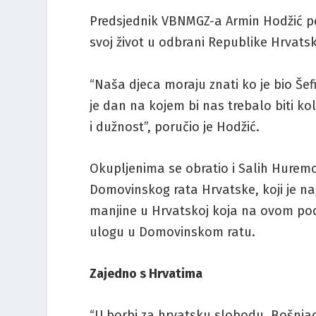
Predsjednik VBNMGZ-a Armin Hodžić pod
svoj život u odbrani Republike Hrvats
“Naša djeca moraju znati ko je bio Šefi
je dan na kojem bi nas trebalo biti k
i dužnost”, poručio je Hodžić.
Okupljenima se obratio i Salih Hurem
Domovinskog rata Hrvatske, koji je n
manjine u Hrvatskoj koja na ovom pod
ulogu u Domovinskom ratu.
Zajedno s Hrvatima
“U borbi za hrvatsku slobodu, Bošnjaci 