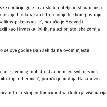
ke i policije gdje hrvatski branitelji muslimani nisu
smo zajedno koračali u tom pobjedničkom postroju,
velikosrpske agresije”, poručio je Medved i
ciji kao Hrvatska ‘90-ih, nalazi prijateljska zemlja
kako se ove godine Dan šehida na ovom mjestu
ju i žrtvom, graditi društvo po mjeri svih njezinih
 bilo koju odrednicu”, poručio je muftija Hasanović.
ica u Hrvatskoj multinacionalna i kako je više nacija