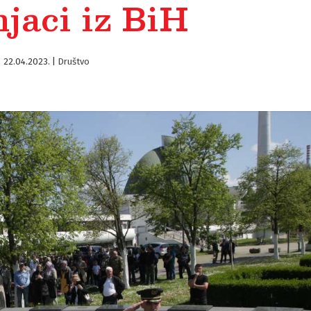
njaci iz BiH
22.04.2023.
|
Društvo