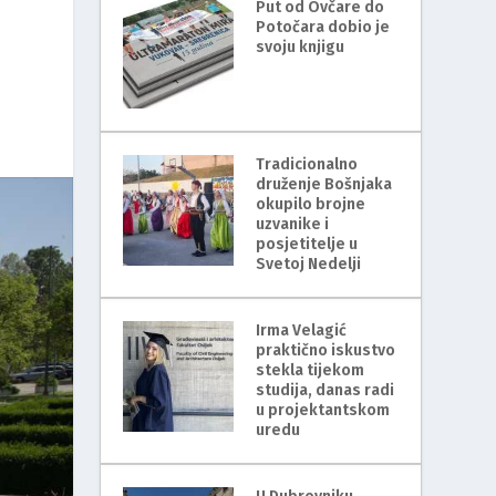
Put od Ovčare do
Potočara dobio je
svoju knjigu
Tradicionalno
druženje Bošnjaka
okupilo brojne
uzvanike i
posjetitelje u
Svetoj Nedelji
Irma Velagić
praktično iskustvo
stekla tijekom
studija, danas radi
u projektantskom
uredu