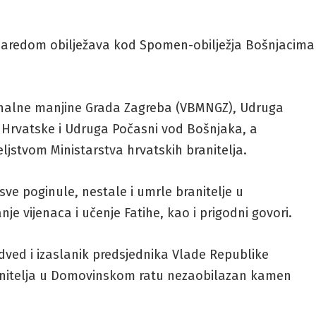
 zaredom obilježava kod Spomen-obilježja Bošnjacima
ionalne manjine Grada Zagreba (VBMNGZ), Udruga
Hrvatske i Udruga Počasni vod Bošnjaka, a
ljstvom Ministarstva hrvatskih branitelja.
ve poginule, nestale i umrle branitelje u
e vijenaca i učenje Fatihe, kao i prigodni govori.
dved i izaslanik predsjednika Vlade Republike
ranitelja u Domovinskom ratu nezaobilazan kamen