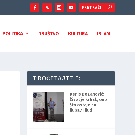
POLITIKA
DRUŠTVO
KULTURA
ISLAM
PROČITAJTE I:
Denis Beganović:
Život je krhak, ono
što ostaje su
ljubav i ljudi