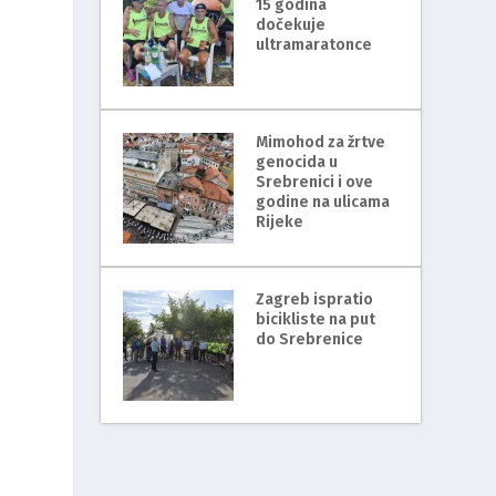
15 godina
dočekuje
ultramaratonce
Mimohod za žrtve
genocida u
Srebrenici i ove
godine na ulicama
Rijeke
Zagreb ispratio
bicikliste na put
do Srebrenice