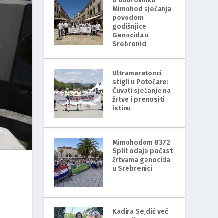
U Dubrovniku
Mimohod sjećanja
povodom
godišnjice
Genocida u
Srebrenici
Ultramaratonci
stigli u Potočare:
Čuvati sjećanje na
žrtve i prenositi
istinu
Mimohodom 8372
Split odaje počast
žrtvama genocida
u Srebrenici
Kadira Sejdić već