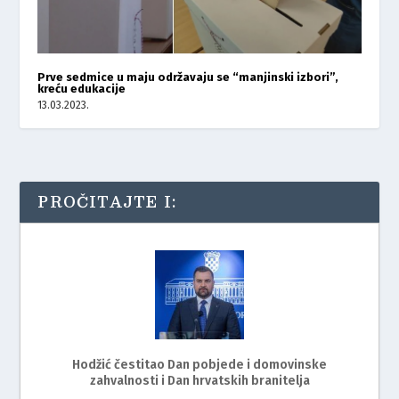
Prve sedmice u maju održavaju se “manjinski izbori”,
kreću edukacije
13.03.2023.
PROČITAJTE I:
Hodžić čestitao Dan pobjede i domovinske
zahvalnosti i Dan hrvatskih branitelja