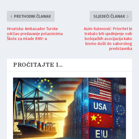
PRETHODNI ČLANAK
SLJEDEĆI ČLANAK
Hrvatska: Ambasador Turske
Asim Kulenović: Prioritet bi
održao predavanje polaznicima
trebalo biti ujedinjenje svih
Škole za mlade BNV-a
bošnjačkih asocijacija kako
bismo došli do saborskog
predstavnika
PROČITAJTE I...