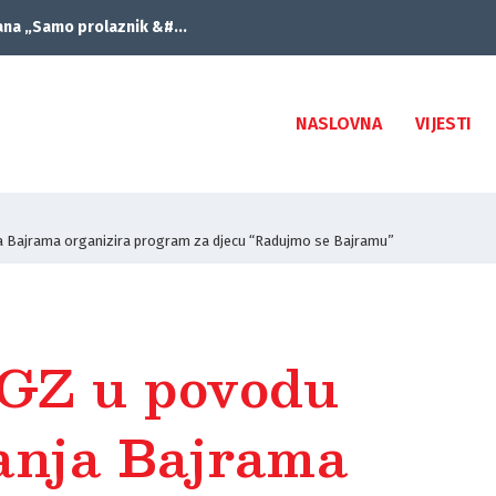
ana „Samo prolaznik &#...
NASLOVNA
VIJESTI
 Bajrama organizira program za djecu “Radujmo se Bajramu”
Z u povodu
anja Bajrama