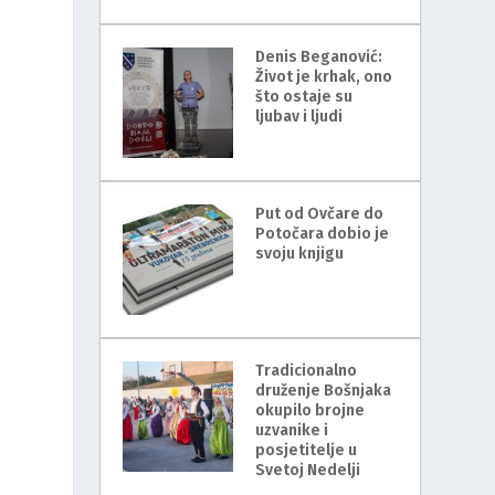
Denis Beganović:
Život je krhak, ono
što ostaje su
ljubav i ljudi
Put od Ovčare do
Potočara dobio je
svoju knjigu
Tradicionalno
druženje Bošnjaka
okupilo brojne
uzvanike i
posjetitelje u
Svetoj Nedelji