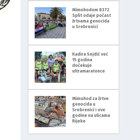
Mimohodom 8372
Split odaje počast
žrtvama genocida
u Srebrenici
Kadira Sejdić već
15 godina
dočekuje
ultramaratonce
Mimohod za žrtve
genocida u
Srebrenici i ove
godine na ulicama
Rijeke