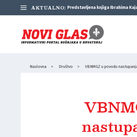
AKTUALNO:
Predstavljena knjiga Ibrahima Kaj
Naslovna
>
Društvo
>
VBNMGZ u povodu nastupanja
VBNMG
nastup