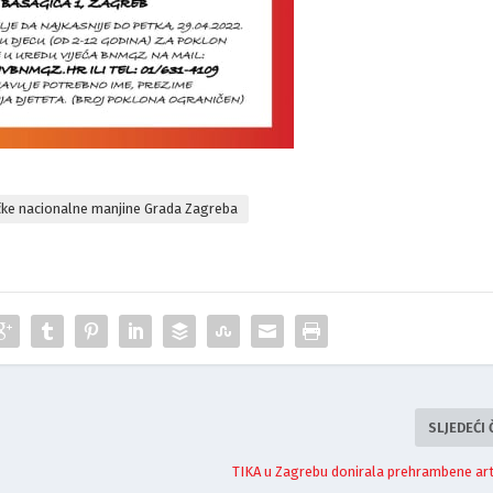
čke nacionalne manjine Grada Zagreba
SLJEDEĆI
e
TIKA u Zagrebu donirala prehrambene arti