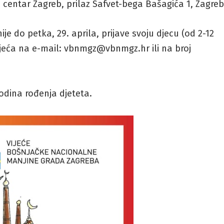
centar Zagreb, prilaz Safvet-bega Bašagića 1, Zagreb
je do petka, 29. aprila, prijave svoju djecu (od 2-12
ijeća na e-mail: vbnmgz@vbnmgz.hr ili na broj
godina rođenja djeteta.