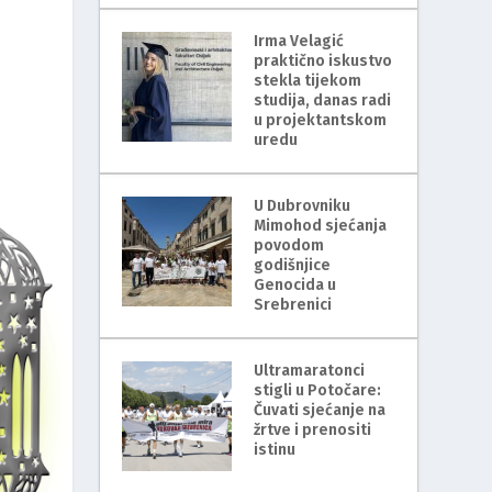
Irma Velagić
praktično iskustvo
stekla tijekom
studija, danas radi
u projektantskom
uredu
U Dubrovniku
Mimohod sjećanja
povodom
godišnjice
Genocida u
Srebrenici
Ultramaratonci
stigli u Potočare:
Čuvati sjećanje na
žrtve i prenositi
istinu