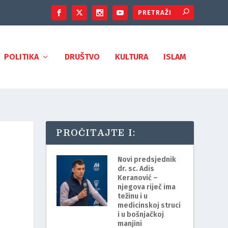
POLITIKA
DRUŠTVO
KULTURA
ISLAM
PROČITAJTE I:
Novi predsjednik
dr. sc. Adis
Keranović –
njegova riječ ima
težinu i u
medicinskoj struci
i u bošnjačkoj
manjini