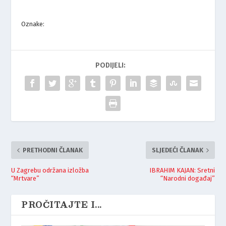
Oznake:
PODIJELI:
PRETHODNI ČLANAK
SLJEDEĆI ČLANAK
U Zagrebu održana izložba
IBRAHIM KAJAN: Sretni
“Mrtvare”
“Narodni događaj”
PROČITAJTE I...