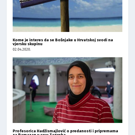
Kome je interes da se Bošnjake u Hrvatskoj svodi na
vjersku skupinu
02.04.2020.
Profesorica Hadžismajlović o predanosti i pripremama
za Ramazan u srcu Zagreba