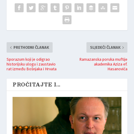
PRETHODNI ČLANAK
SLJEDEĆI ČLANAK
Sporazum koji je odigrao
Ramazanska poruka muftije
historijsku ulogu i zaustavio
akademika Aziza ef.
rat između Bošnjaka i Hrvata
Hasanovića
PROČITAJTE I...