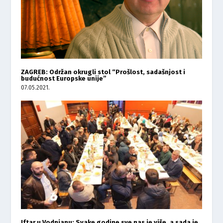
ZAGREB: Održan okrugli stol “Prošlost, sadašnjost i
budućnost Europske unije”
07.05.2021.
Iftar u Vodnjanu: Svake godine sve nas je više, a sada je