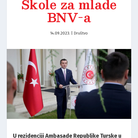
Škole za mlade
BNV-a
14.09.2023.
|
Društvo
U rezidenciji Ambasade Republike Turske u