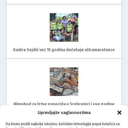
Kadira Sejdić već 15 godina dočekuje ultramaratonce
Mimohod za žrtve genocida u Srebrenici i ove godine
na ulicama Rijeke
Upravljajte saglasnostima
Da bismo pružili najbolje iskustvo, koristimo tehnologije poput kolačića za