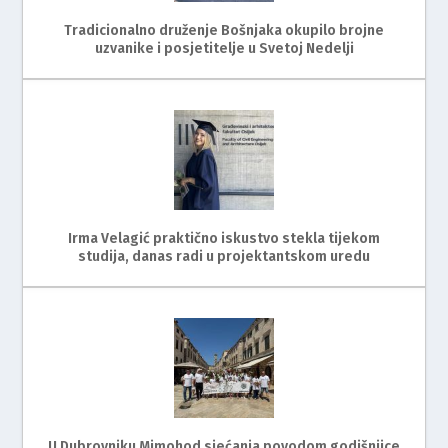
Tradicionalno druženje Bošnjaka okupilo brojne
uzvanike i posjetitelje u Svetoj Nedelji
Irma Velagić praktično iskustvo stekla tijekom
studija, danas radi u projektantskom uredu
U Dubrovniku Mimohod sjećanja povodom godišnjice