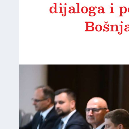
dijaloga i 
Bošnj