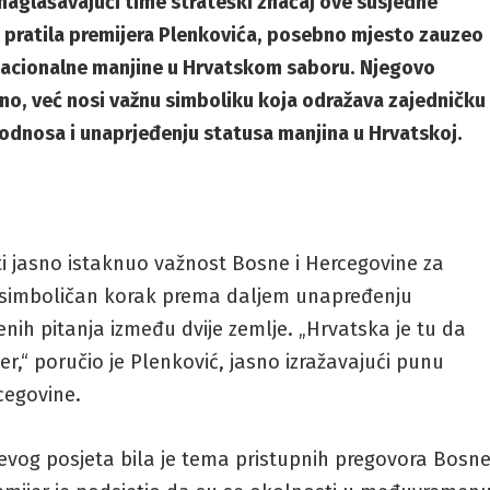
naglašavajući time strateški značaj ove susjedne
je pratila premijera Plenkovića, posebno mjesto zauzeo
nacionalne manjine u Hrvatskom saboru. Njegovo
lno, već nosi važnu simboliku koja odražava zajedničku
dnosa i unaprjeđenju statusa manjina u Hrvatskoj.
i jasno istaknuo važnost Bosne i Hercegovine za
et simboličan korak prema daljem unapređenju
enih pitanja između dvije zemlje. „Hrvatska je tu da
ner,“ poručio je Plenković, jasno izražavajući punu
cegovine.
evog posjeta bila je tema pristupnih pregovora Bosn