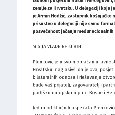
radnom posjetom Bosni i Hercegovini, 
zemlje za Hrvatsku. U delegaciji koja 
je Armin Hodžić, zastupnik bošnjačke 
prisustvo u delegaciji nije samo forma
posvećenost jačanju međunacionalnih o
MISIJA VLADE RH U BIH
Plenković je u svom obraćanju javnost
Hrvatsku, naglasivši da je ovaj posj
bilateralnih odnosa i rješavanju otvor
bude vaš prijatelj, zagovaratelj i part
podršku europskom putu Bosne i Her
Jedan od ključnih aspekata Plenković