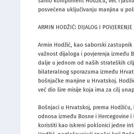
samo kompliment Hodžiću, već i jasna
posvećena uključivanju manjina u poli
ARMIN HODŽIĆ: DIJALOG I POVJERENJE
Armin Hodžić, kao saborski zastupnik
važnost dijaloga i povjerenja između 
dalje u jednom od naših strateških cilj
bilateralnog sporazuma između Hrvatsk
bošnjačke manjine u Hrvatskoj. Hodži
već dio šire misije koja ima za cilj u
Bošnjaci u Hrvatskoj, prema Hodžiću
odnosa između Bosne i Hercegovine i H
koristiti kao iskreni poklonici jedne i