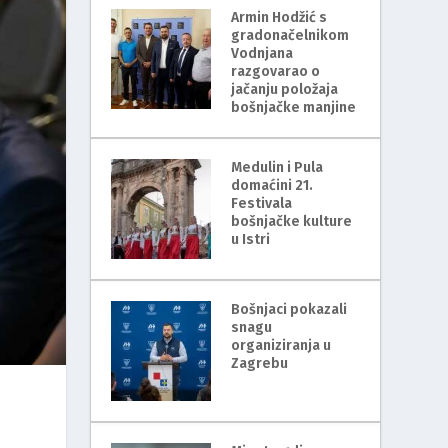
Armin Hodžić s
gradonačelnikom
Vodnjana
razgovarao o
jačanju položaja
bošnjačke manjine
Medulin i Pula
domaćini 21.
Festivala
bošnjačke kulture
u Istri
Bošnjaci pokazali
snagu
organiziranja u
Zagrebu