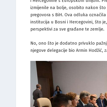
i Hercegovine s Europskom unijom. Pr
izmijenile na bolje, osobito nakon što
pregovora s BiH. Ova odluka označila 
institucija u Bosni i Hercegovini, što j
perspektivi za sve građane te zemlje.
No, ono što je dodatno privuklo pažnj
njegove delegacije bio Armin Hodžić,