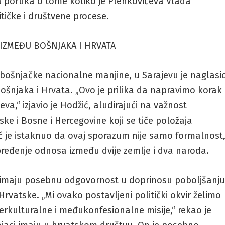
 poruka o tome koliko je Plenkovićeva Vlada
tičke i društvene procese.
 IZMEĐU BOŠNJAKA I HRVATA
 bošnjačke nacionalne manjine, u Sarajevu je naglasi
Bošnjaka i Hrvata. „Ovo je prilika da napravimo korak
eva,“ izjavio je Hodžić, aludirajući na važnost
e i Bosne i Hercegovine koji se tiče položaja
ć je istaknuo da ovaj sporazum nije samo formalnost
napređenje odnosa između dvije zemlje i dva naroda.
, imaju posebnu odgovornost u doprinosu poboljšanj
rvatske. „Mi ovako postavljeni politički okvir želimo
nterkulturalne i međukonfesionalne misije,“ rekao je