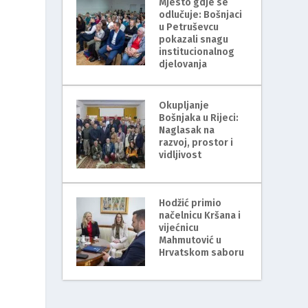
Mjesto gdje se
odlučuje: Bošnjaci
u Petruševcu
pokazali snagu
institucionalnog
djelovanja
Okupljanje
Bošnjaka u Rijeci:
Naglasak na
razvoj, prostor i
vidljivost
Hodžić primio
načelnicu Kršana i
vijećnicu
Mahmutović u
Hrvatskom saboru
e