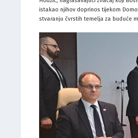
Hodžić, naglašavajući značaj koji Boš
istakao njihov doprinos tijekom Domovi
stvaranju čvrstih temelja za buduće