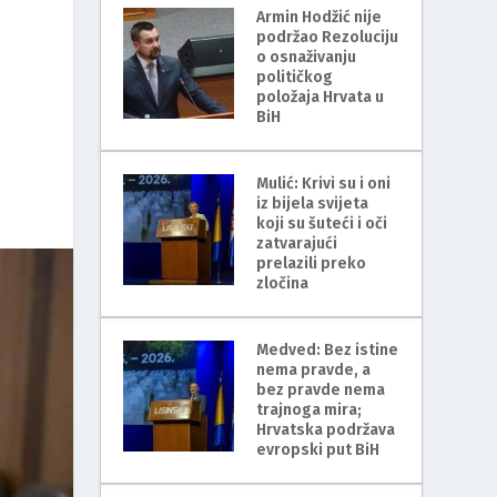
Armin Hodžić nije
podržao Rezoluciju
o osnaživanju
političkog
položaja Hrvata u
BiH
Mulić: Krivi su i oni
iz bijela svijeta
koji su šuteći i oči
zatvarajući
prelazili preko
zločina
Medved: Bez istine
nema pravde, a
bez pravde nema
trajnoga mira;
Hrvatska podržava
evropski put BiH