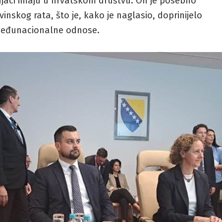
njaci imaju u hrvatskom društvu. On je posebno
nskog rata, što je, kako je naglasio, doprinijelo
 međunacionalne odnose.