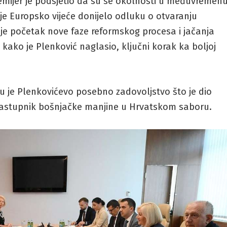
emijer je podsjetio da su se okolnosti u međuvremen
 je Europsko vijeće donijelo odluku o otvaranju
je početak nove faze reformskog procesa i jačanja
e, kako je Plenković naglasio, ključni korak ka boljoj
u je Plenkovićevo posebno zadovoljstvo što je dio
 zastupnik bošnjačke manjine u Hrvatskom saboru.