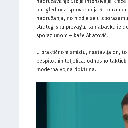
naoružavanje Srbije intenzivnije kreće
nadgledanja sprovođenja Sporazuma. N
naoružanja, no nigdje se u sporazumu
strategijsku prevagu, ta nabavka je d
sporazumom – kaže Ahatović.
U praktičnom smislu, nastavlja on, t
bespilotnih letjelica, odnosno taktič
moderna vojna doktrina.