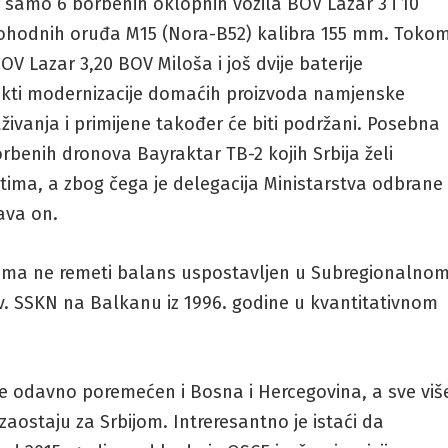
 samo 6 borbenih oklopnih vozila BOV Lazar 3 i 10
mohodnih oruđa M15 (Nora-B52) kalibra 155 mm. Toko
OV Lazar 3,20 BOV Miloša i još dvije baterije
ekti modernizacije domaćih proizvoda namjenske
traživanja i primijene također će biti podržani. Posebna
rbenih dronova Bayraktar TB-2 kojih Srbija želi
tima, a zbog čega je delegacija Ministarstva odbrane
java on.
ama ne remeti balans uspostavljen u Subregionalno
v. SSKN na Balkanu iz 1996. godine u kvantitativnom
je odavno poremećen i Bosna i Hercegovina, a sve viš
aostaju za Srbijom. Intreresantno je istaći da