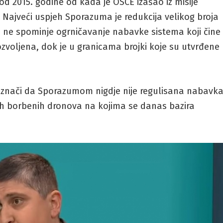
 od 2015. godine od kada je OSCE izašao iz misije
ajveći uspjeh Sporazuma je redukcija velikog broja
 ne spominje ogrničavanje nabavke sistema koji čine
ozvoljena, dok je u granicama brojki koje su utvrđene
o znači da Sporazumom nigdje nije regulisana nabavk
kih borbenih dronova na kojima se danas bazira