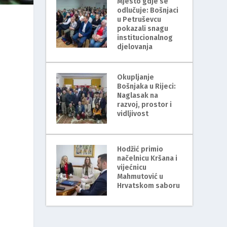
Mjesto gdje se
odlučuje: Bošnjaci
u Petruševcu
pokazali snagu
institucionalnog
djelovanja
Okupljanje
Bošnjaka u Rijeci:
Naglasak na
razvoj, prostor i
vidljivost
Hodžić primio
načelnicu Kršana i
vijećnicu
Mahmutović u
Hrvatskom saboru