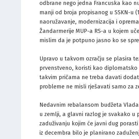
odbrane nego jedna Francuska kao nukl
manji od broja propisanog u SSKN-u (
naoružavanje, modernizacija i opreman
Žandarmerije MUP-a RS-a u kojem učest
mislim da je potpuno jasno ko se spre
Upravo u takvom ozračju se plasira t
prvenstveno, koristi kao diplomatsko 
takvim pričama ne treba davati dodat
probleme ne misli rješavati samo za z
Nedavnim rebalansom budžeta Vlada Sr
u zemlji, a glavni razlog je svakako 
zaduživanju kojim će javni dug porasti
iz decembra bilo je planirano zadužen