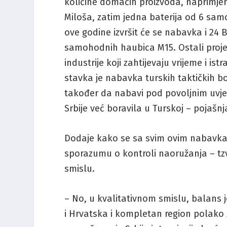
količine domaćih proizvoda, naprimjer
Miloša, zatim jedna baterija od 6 sa
ove godine izvršit će se nabavka i 24 B
samohodnih haubica M15. Ostali proj
industrije koji zahtijevaju vrijeme i is
stavka je nabavka turskih taktičkih bo
također da nabavi pod povoljnim uvje
Srbije već boravila u Turskoj – pojašn
Dodaje kako se sa svim ovim nabavk
sporazumu o kontroli naoružanja – tz
smislu.
– No, u kvalitativnom smislu, balans 
i Hrvatska i kompletan region polako z