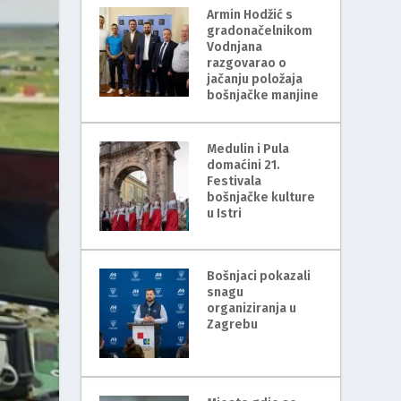
Armin Hodžić s
gradonačelnikom
Vodnjana
razgovarao o
jačanju položaja
bošnjačke manjine
Medulin i Pula
domaćini 21.
Festivala
bošnjačke kulture
u Istri
Bošnjaci pokazali
snagu
organiziranja u
Zagrebu