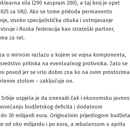
earna sila (290 naspram 200), a taj broj je opet
1025 za SRJ). Ako se tome pridoda permanento
je, visoko specijalistička obuka i ustrojavanje
vuje i Ruska Federacija kao strateški partner,
ma za rat.
eza o mirnom razlazu u kojem se vojna komponenta,
sredstvo pritiska na eventualnog protivnika. Zato se
ni povod jer se vrlo dobro zna ko na ovim prostorima
elenim stolom – zaključuje on.
bije uspjela je da iznenadi čak i ekonomsku javnos
u povećanju budžetskog deficita i dodatnom
 do 30 milijardi eura. Originalnim prijedlogom budžet
je od oko milijardu i po eura, a rebalansom u aprilu