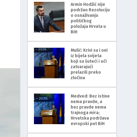
Armin Hodžić nije
podržao Rezoluciju
o osnaživanju
političkog
položaja Hrvata u
BiH
Mulić: Krivi su i oni
iz bijela svijeta
koji su šuteći i oči
zatvarajući
prelazili preko
zločina
Medved: Bez istine
nema pravde, a
bez pravde nema
trajnoga mira;
Hrvatska podržava
evropski put BiH