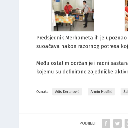
Predsjednik Merhameta ih je upoznao 
suoačava nakon razornog potresa koji
Među ostalim održan je i radni sasta
kojemu su definirane zajedničke aktiv
Oznake:
Adis Keranović
Armin Hodžić
Ša
PODIJELI: