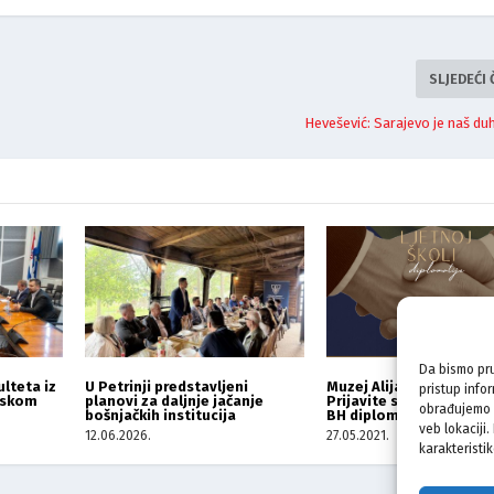
SLJEDEĆI
Hevešević: Sarajevo je naš du
Da bismo pru
Muzej Alija Izetbegović:
lteta iz
U Petrinji predstavljeni
pristup info
Prijavite se na “Ljetnu 
atskom
planovi za daljnje jačanje
obrađujemo p
BH diplomatije”
bošnjačkih institucija
veb lokaciji
27.05.2021.
12.06.2026.
karakteristik