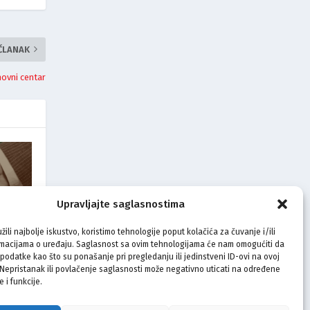
 ČLANAK
hovni centar
Upravljajte saglasnostima
žili najbolje iskustvo, koristimo tehnologije poput kolačića za čuvanje i/ili
rmacijama o uređaju. Saglasnost sa ovim tehnologijama će nam omogućiti da
školu
odatke kao što su ponašanje pri pregledanju ili jedinstveni ID-ovi na ovoj
. Nepristanak ili povlačenje saglasnosti može negativno uticati na određene
e i funkcije.