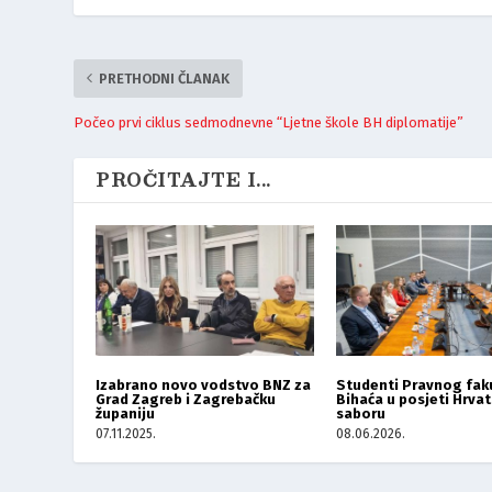
PRETHODNI ČLANAK
Počeo prvi ciklus sedmodnevne “Ljetne škole BH diplomatije”
PROČITAJTE I...
Izabrano novo vodstvo BNZ za
Studenti Pravnog faku
Grad Zagreb i Zagrebačku
Bihaća u posjeti Hrv
županiju
saboru
07.11.2025.
08.06.2026.