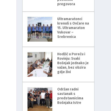
pregovora
Ultramaratonci
krenuli s Ovčare na
15. Ultramaraton
Vukovar –
Srebrenica
Hodžić u Poreču i
Rovinju: Svaki
Bošnjak jednako je
važan, bez obzira
gdje živi
Održan radni
sastanak s
predstavnicima
Bošnjaka Istre