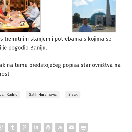
s trenutnim stanjem i potrebama s kojima se
 je pogodio Baniju.
nak na temu predstojećeg popisa stanovništva na
nosti
ban Kadrić
Salih Huremović
Sisak