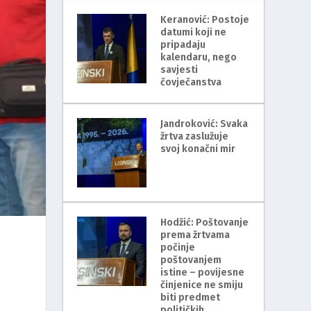
Keranović: Postoje
datumi koji ne
pripadaju
kalendaru, nego
savjesti
čovječanstva
Jandroković: Svaka
žrtva zaslužuje
svoj konačni mir
Hodžić: Poštovanje
prema žrtvama
počinje
poštovanjem
istine – povijesne
činjenice ne smiju
biti predmet
političkih